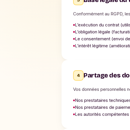
Base légale du
3
Conformément au RGPD, les 
L’exécution du contrat (util
L’obligation légale (facturat
Le consentement (envoi de 
L’intérêt légitime (améliorat
Partage des d
4
Vos données personnelles ne
Nos prestataires technique
Nos prestataires de paiemen
Les autorités compétentes si