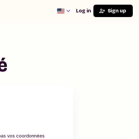
Log in
Sign up
é
s pas vos coordonnées