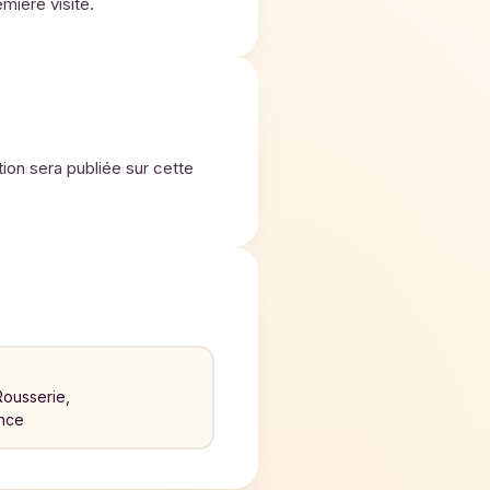
mière visite.
tion sera publiée sur cette
Rousserie,
nce