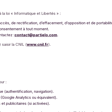
 loi « Informatique et Libertés » :
accès, de rectification, d’effacement, d’opposition et de portabil
consentement à tout moment.
ntactez :
contact@partielo.com
.
 saisir la CNIL (
www.cnil.fr
).
ur :
 (authentification, navigation).
 (Google Analytics ou équivalent).
et publicitaires (si activées).