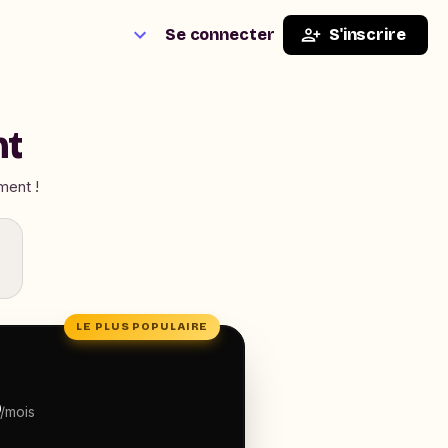
Se connecter
S'inscrire
nt
ment !
LE PLUS POPULAIRE
S
/mois