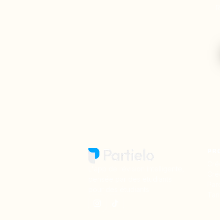
R
PR
Cré
L'app de révision intelligente,
Cré
pensée par des étudiants
Par
pour des étudiants.
Tari