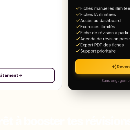
Fiches manuelles illimité
Fiches IA illimitées
Accès au dashboard
Exercices illimités
Fiche de révision à parti
Agenda de révision pers
Export PDF des fiches
Support prioritaire
Deven
tuitement
Sans engagement
rêt à booster tes révisions