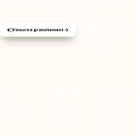
ejoins + 100 000 étudiants qui révisent mieux avec Partielo. Gratui
sans carte bancaire.
S'inscrire gratuitement
Découvrir une fiche
🎓 100k+ étudiants · ⭐ 4,8/5 · Sans engagement
ODUIT
RESSOURCES
ARTICLES PO
er ma fiche
Blog
Réviser le bac 
er un exercice
Aide & FAQ
semaines
courir nos fiches
Programme
Méthode dissert
fs
partenaires BDE
Réviser les mat
terminale
Tous nos articl