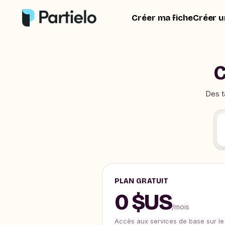
Créer ma fiche
Créer u
C
Des t
PLAN GRATUIT
0 $US
/mois
Accès aux services de base sur le s