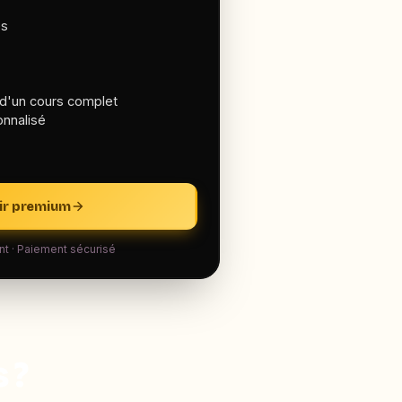
es
r d'un cours complet
onnalisé
ir premium
 · Paiement sécurisé
 ?