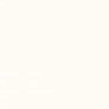
t,
PULAIRES
LÉGAL
en 3
CGU
CGV
ation philo
Confidentialité
hs en
es