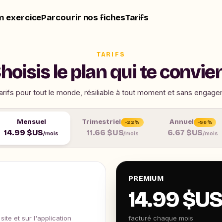
n exercice
Parcourir nos fiches
Tarifs
TARIFS
hoisis le plan qui te convie
arifs pour tout le monde, résiliable à tout moment et sans engage
Mensuel
Trimestriel
Annuel
−22%
−56%
14.99 $US
11.66 $US
6.67 $US
/mois
/mois
/mois
PREMIUM
14.99 $U
ite et sur l'application
facturé chaque mois