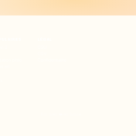
PULAIRES
LÉGAL
en 3
CGU
CGV
ation philo
Confidentialité
hs en
es
Fait avec ❤️ en Suisse