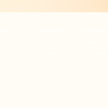
ODUIT
RESSOURCES
ARTICLES PO
er ma fiche
Blog
Réviser le bac 
er un exercice
Aide & FAQ
semaines
courir nos fiches
Programme
Méthode dissert
fs
partenaires BDE
Réviser les mat
terminale
Tous nos articl