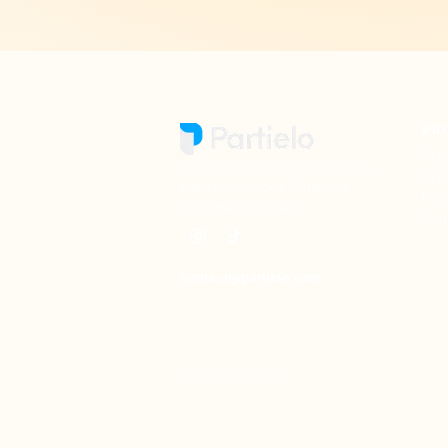
PR
Cré
L'app de révision intelligente,
Cré
pensée par des étudiants
Par
pour des étudiants.
Tari
moc.oleitrap@tcatnoc
©
2026
Partielo