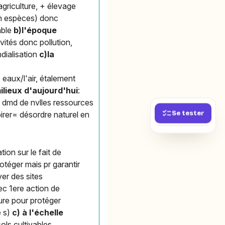
 agriculture, + élevage
on espèces) donc
able
b)l'époque
ités donc pollution,
dialisation
c)la
eaux/l'air, étalement
ilieux d'aujourd'hui
:
 dmd de nvlles ressources
Se tester
irer= désordre naturel en
on sur le fait de
téger mais pr garantir
er des sites
ec 1ere action de
ure pour protéger
e s)
c) à l'échelle
ls cultivables,