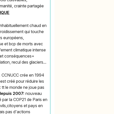
manité, crainte partagée
IQUE
 inhabituellement chaud en
froidissement qui touche
rs européens,
se et bcp de morts avec
fement climatique intense
ES et conséquences=
ion, recul des glaciers...
:
CCNUCC crée en 1994
est créé pour réduire les
: tt le monde ne joue pas
depuis 2007:
nouveau
né par la COP21 de Paris en
vils,citoyens et pays en
is pas d'actions