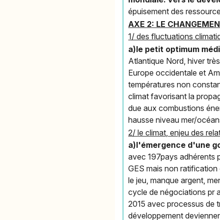
épuisement des ressources
AXE 2: LE CHANGEMEN
1/ des fluctuations clima
a)le petit optimum méd
Atlantique Nord, hiver trè
Europe occidentale et Am
températures non constant
climat favorisant la prop
due aux combustions éner
hausse niveau mer/océans,
2/ le climat, enjeu des re
a)l'émergence d'une go
avec 197pays adhérents pou
GES mais non ratification 
le jeu, manque argent, me
cycle de négociations pr a
2015 avec processus de tra
développement deviennent