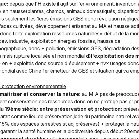
ique:
depuis que l'H existe il agit sur l'environnement, invention
ux en hausse(plantes, champs, animaux domestiqués, dispariti
is seulement les 1eres émissions GES donc révolution néglige
faces cultivées, développement artisanat au MA et hausse activ
donc forte exploitation ressources naturelles= début de la mon
 dev. industrie, exploitation énergies fossiles, hausse de
ographique, donc + pollution, émissions GES, dégradation des 
s mais rupture localisée et non mondial
d)l'exploitation des m
 + en + exploités donc source d'épuisement + nvx usages donc
mondial avec Chine 1er émetteur de GES et situation qui va emp
 la protection environnementale
maitriser et conserver la nature:
au M-A pas de préoccupati
ment conservation des ressources donc on ne protège pas pr pro
 du 19ème siècle: entre préservation et protection:
préserv
arait comme lieu de préservation,idée du patrimoine naturel av
 15% des espaces terrestres st adj préservés) + protéger la nat
garantir la santé humaine et la biodiversité depuis début 20em
loppement durable:
pollution mondiale,appauvrissement des so