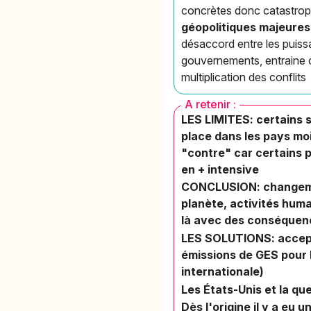
concrètes donc catastrop
géopolitiques majeures
désaccord entre les puissa
gouvernements, entraine c
multiplication des conflits
A retenir :
LES LIMITES:
certains 
place dans les pays moi
"contre" car certains p
en + intensive
CONCLUSION:
changeme
planète, activités hum
là avec des conséquenc
LES SOLUTIONS:
accept
émissions de GES pour 
internationale)
Les États-Unis et la q
Dès l'origine il y a eu 