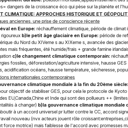
= dangers de la croissance éco qui pèse sur la planète et l'hu
T CLIMATIQUE: APPROCHES HISTORIQUE ET GÉOPOLIT
tiques anciennes, une prise de conscience récente
iéval en Europe:
réchauffement climatique, période de climat
s rigoureux
b)le petit âge glaciaire en Europe:
période de re
érique du Nord du XIVeme s au XIXeme s, avancée des glacie
es mais fréquentes, été humide/frais + grande famine irlandai
agation
c)le changement climatique contemporain:
réchauf
gies fossiles, déforestation/agriculture intensive, hausse G
 acidification océans, hausse température, sécheresse, populat
lations internationales contemporaines
uvernance climatique mondiale à la fin du 20ème siècle
r objectif de stabiliser GES, pour cela le protocole de Kyoto 
des EU,Canada,Chine et Inde qui sont des pollueurs ++ (limites
ntalités à changer)
b)la gouvernance climatique mondiale 
boutir à un accord universel pr lutter contre le CC, accord sig
vail nouveau (nvx acteurs jouent rôle croissant:entreprises,ci
 force motrice) mais faiblesse de l'accord avec promesses ma