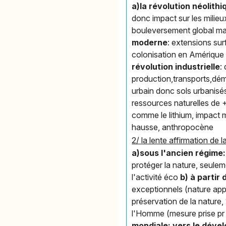
a)la révolution néolith
donc impact sur les milie
bouleversement global ma
moderne
: extensions sur
colonisation en Amérique 
révolution industrielle
:
production,transports,dém
urbain donc sols urbanisé
ressources naturelles de
comme le lithium, impact 
hausse, anthropocène
2/ la lente affirmation de
a)sous l'ancien régime:
protéger la nature, seule
l'activité éco
b) à partir
exceptionnels (nature app
préservation de la nature,
l'Homme (mesure prise pr 
mondiale: vers le déve