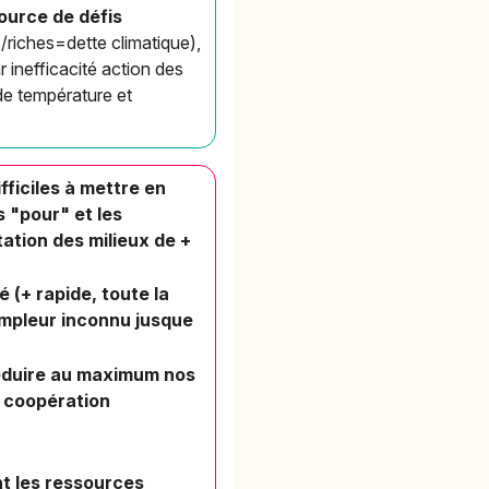
ource de défis
s/riches=dette climatique),
 inefficacité action des
de température et
fficiles à mettre en
 "pour" et les
tation des milieux de +
(+ rapide, toute la
ampleur inconnu jusque
/réduire au maximum nos
e coopération
ant les ressources