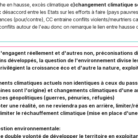
he en hausse, excès climatique
c)changement climatique s
:
désaccord entre les Etats sur les efforts à faire (pays pauvre
nces (pour/contre), CC entraine conflits violents/meurtriers car
onflits autour de l'eau donc on remarque le lien entre hausse 
s'engagent réellement et d'autres non, préconisations di
ns développés, la question de l'environnement divise les
rivilégient la croissance éco et d'autre la nature, exploi
nts climatiques actuels non identiques à ceux du passé 
aines sont l'origine) et changements climatiques d'une 
es géopolitiques (guerres, pénuries, réfugiés)
er une réalité, on ne reviendra pas en arrière, limiter
limiter le réchauffement climatique (mise en place d'un
uestion environnementale:
une double volonté de développer le territoire en exploit