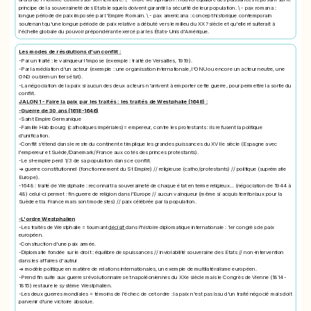
principe de la souveraineté des Etats lesquels doivent garantir la sécurité de leur population. \ - pax romana :
longue période de paix imposée par l'Empire Romain. \ - pax americana : concept historique contemporain
soutenant qu'une longue période de paix relative a débuté vers le milieu du XX? siècle et qu'elle résulterait à
l'échelle globale du pouvoir prépondérant exercé par les États-Unis d'Amérique.
Les modes de résolutions d'un conflit :
-Par un traité : le vainqueur l'impose (exemple : traité de Versailles, 1919).
-Par la médiation d'un acteur (exemple : une organisation internationale, l'ONU ou encore un acteur neutre, une
ONG ou bien un tiers état).
-La négociation de la paix si aucun des deux acteurs n'arrivent à emporter cette guerre, pour permettre la sortie du
conflit.
JALON 1 - Faire la paix par les traités : les traités de Westphalie (1648) :
-Guerre de 30 ans (1618-1646)
-Saint Empire Germanique
-Famille Habsbourg (catholiques impériales)= empereur, contre les protestants : ils refusent la politique
d'unification.
-Conflit s'étend dans le reste du continent et implique les grandes puissances du XVIIe siècle (Espagne avec
l'empereur et Suède/Danemark/France aux cotés des princes protestants).
-Le st-empire perd 1/3 de sa population dans ce conflit.
=> guerre constitutionnel (fonctionnement du St Empire) // religieuse (catho/protestants) // politique (suprématie
Europe).
-1648 : traité de Westphalie : reconnait la souveraineté de chaque état en terme religieux... (négociation de 1944 à
48) celui-ci permet : fin guerre de religion dans l'Europe // aucun vainqueur (même si acquis territoriaux pour la
Suède et la France mais sont modestes) // paix célébrée par la population.
-L'ordre Westphalien
-Les traités de Westphalie = tournant
décisif
dans l'histoire diplomatique internationale : 1er congrès de paix
européen.
-Construction d'une paix armée.
-Diplomatie fondée sur le droit : équilibre des puissances // inviolabilité souveraine des Etats // non-intervention
dans les affaires d'autrui
=> modèle politique en matière de relations internationales, un exemple de multilatéralisme européen.
-Prend fin suite aux guerres révolutionnaires et napoléoniennes du XXe siècle mais le Congrès de Vienne (1814-
1815) restaure le système Westphalien.
-Les deux guerres mondiales = témoins de l'échec de cet ordre : la paix n'est pas issu d'un traité négocié mais doit
parvenir d'une victoire absolue.