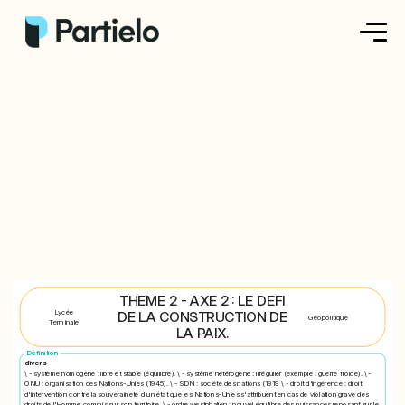
Créer ma fiche
Créer un exercice
Parcourir nos fiches
Tarifs
Se connecter
THEME 2 - AXE 2 : LE DEFI
Lycée
DE LA CONSTRUCTION DE
Géopolitique
Terminale
LA PAIX.
S'inscrire
Définition
divers
\ - système homogène : libre et stable (équilibre). \ - système hétérogène : irrégulier (exemple : guerre froide). \ -
ONU : organisation des Nations-Unies (1945). \ - SDN : société des nations (1919 \ - droit d'ingérence : droit
d'intervention contre la souveraineté d'un état que les Nations-Unies s'attribuent en cas de violation grave des
droits de l'Homme commis sur son territoire. \ - ordre westphalien : nouvel équilibre des puissances reposant sur le