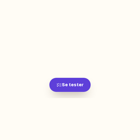
Se tester
L'app de révision intelligente, pensée par des
étudiants pour des étudiants.