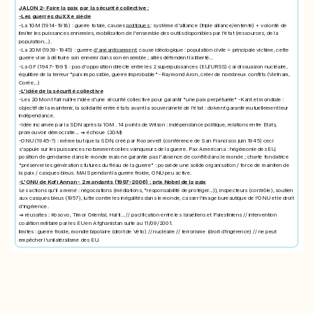
JALON 2- Faire la paix par la sécurité collective :
-Les guerres du XXe siècle
-La 1GM (1914-1918) : guerre totale, causes
politiques
: système d'alliance (triple alliance/entente) + volonté de
limiter les puissances ennemies, mobilisation de l'ensemble des outils disponibles par l'état (ressources, de la
population...).
-La 2GM (1939-1945) : guerre
d'anéantissement
, cause idéologique : population civile = principale victime, cette
guerre vise à détruire son ennemi dans son ensemble ; alliés défendent la liberté...
-La GF (1947-1991) : pas d'opposition directe entre les 2 superpuissances (EU/URSS) car dissuasion nucléaire,
équilibre de la terreur "
paix impossible, guerre improbable
" -Raymond Aron, créer de nombreux conflits (Vietnam,
Corée...)
-L'idée de la sécurité collective
-Les 2GM ont fait naître l'idée d'une sécurité collective pour garantir "
une paix perpétuelle
" -Kant et mondiale :
objectif de la maintenir, la solidarité entre états avant la souveraineté de l'état : doivent garantir mutuellement leur
indépendance.
-Idée incarnée par la SDN après la 1GM . 14 points de Wilson : indépendance politique, relations entre Etats,
promouvoir démocratie... => échoue (2GM)
-ONU (1945-?) : même but que la SDN, créé par Roosevelt (conférence de San Francisco juin 1945) ceci
s'appuie sur les puissances notamment celles vainqueurs de la guerre. Pax Americana : hégémonie des EU,
position de gendarme dans le monde mais ne garantie pas l'absence de conflit dans le monde ; charte fondatrice
"
préserver les générations futures du fléau de la guerre
" : possède une solide organisation / force de maintien de
la paix / casques bleus. MAIS pendant la guerre froide, ONU peu active.
-L'ONU de Kofi Annan - 2 mandants (1997-2006) :
prix Nobel de la paix
Les actions qu'il a mené : négociations (médiations, "responsabilité de protéger...)), inspecteurs (contrôle), soutien
aux casques bleus (1957), lutte contre les inégalités dans le monde, casser l'image bureautique de l'ONU et le droit
d'ingérence.
=> réussites : Kosovo, Timor Oriental, Haïti... // pacification entre les Israéliens et Palestiniens // intervention
coalition militaire par les EU en Afghanistan suite au 11/09/2001.
limites : guerre froide, mondie bipolaire (droit de Véto) // nucléaire // terrorisme (droit d'ingérence) // ne peut
empêcher l'unilatéralisme des EU.