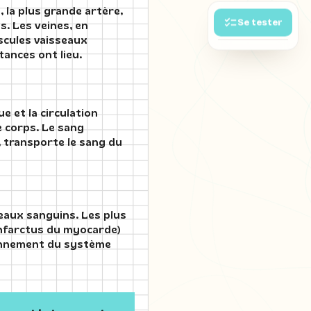
 la plus grande artère,
Se tester
s. Les veines, en
scules vaisseaux
ances ont lieu.
e et la circulation
e corps. Le sang
, transporte le sang du
eaux sanguins. Les plus
(infarctus du myocarde)
ionnement du système