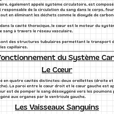
aire, également appelé système circulatoire, est composé
t responsable de la circulation du sang dans le corps, fou
tout en éliminant les déchets comme le dioxyde de carbon
dans la cavité thoracique, le cœur est le moteur du systè
 sang à travers le réseau vasculaire.
sont des structures tubulaires permettant le transport 
les capillaires.
Fonctionnement du Système Card
Le Cœur
é en quatre cavités distinctes: deux oreillettes (droite e
uche). La paroi entre le cœur droit et le cœur gauche est 
œur est de pomper le sang désoxygéné vers les poumons pa
ygéné aux organes par le ventricule gauche.
Les Vaisseaux Sanguins