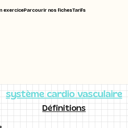
n exercice
Parcourir nos fiches
Tarifs
système cardio vasculaire
Définitions
e