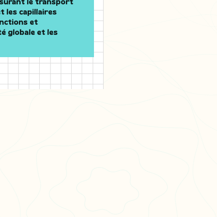
ssurant le transport
t les capillaires
nctions et
é globale et les