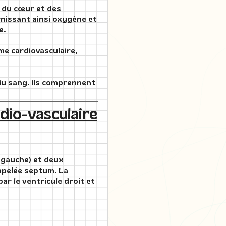
 du cœur et des
rnissant ainsi oxygène et
e.
me cardiovasculaire,
du sang. Ils comprennent
io-vasculaire
t gauche) et deux
appelée septum. La
r le ventricule droit et