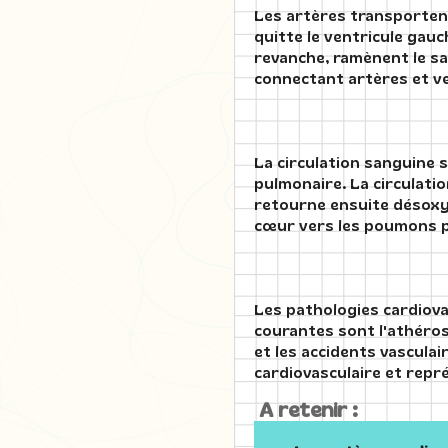
Les artères transportent
quitte le ventricule gauc
revanche, ramènent le sa
connectant artères et ve
La circulation sanguine s
pulmonaire. La circulati
retourne ensuite désoxyg
cœur vers les poumons p
Les pathologies cardiov
courantes sont l'athéros
et les accidents vascula
cardiovasculaire et repr
A retenir :