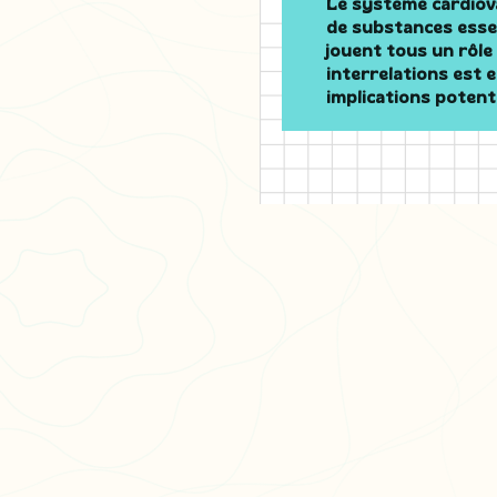
Le système cardiova
de substances essenti
jouent tous un rôl
interrelations est e
implications potent