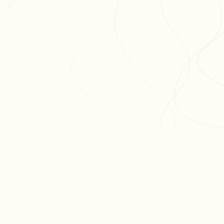
ODUIT
RESSOURCES
ARTICLES PO
er ma fiche
Blog
Réviser le bac 
er un exercice
Aide & FAQ
semaines
courir nos fiches
Programme
Méthode dissert
fs
partenaires BDE
Réviser les mat