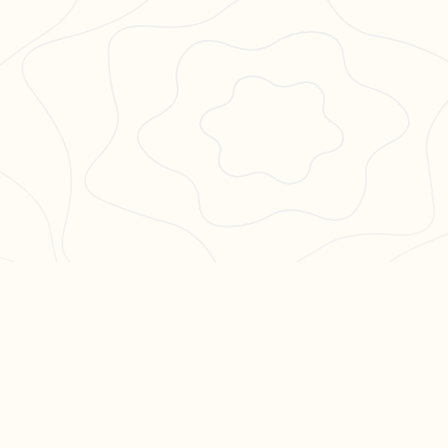
PULAIRES
LÉGAL
en 3
CGU
CGV
ation philo
Confidentialité
hs en