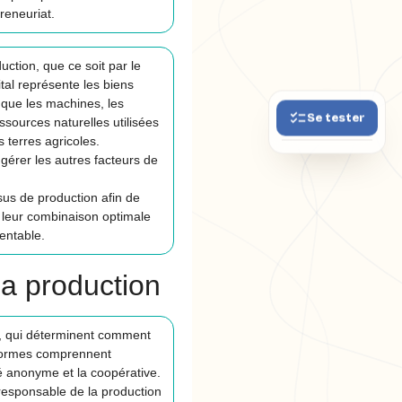
preneuriat.
uction, que ce soit par le
tal représente les biens
s que les machines, les
Se tester
ssources naturelles utilisées
s terres agricoles.
 gérer les autres facteurs de
us de production afin de
et leur combinaison optimale
entable.
la production
on, qui déterminent comment
s formes comprennent
été anonyme et la coopérative.
responsable de la production