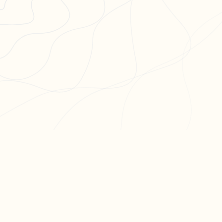
PR
Cré
L'app de révision intelligente,
Cré
pensée par des étudiants
Par
pour des étudiants.
Tari