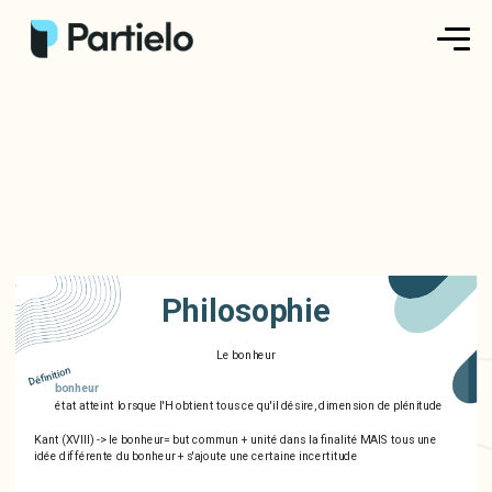
Créer ma fiche
Créer un exercice
Parcourir nos fiches
Tarifs
Philosophie
Se connecter
Le bonheur
Définition
bonheur
S'inscrire
état atteint lorsque l'H obtient tous ce qu'il désire, dimension de plénitude
Kant (XVIII) -> le bonheur= but commun + unité dans la finalité MAIS tous une
idée différente du bonheur + s'ajoute une certaine incertitude