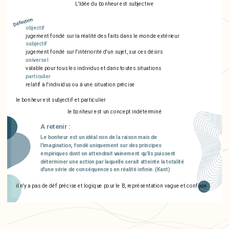
L'Idée du bonheur est subjective
Définition
objectif
jugement fondé sur la réalité des faits dans le monde extérieur
subjectif
jugement fondé sur l'intériorité d'un sujet, sur ces désirs
universel
valable pour tous les individus et dans toutes situations
particulier
relatif à l'individus ou à une situation précise
le bonheur est subjectif et particulier
le bonheur est un concept indéterminé
A retenir :
Le bonheur est un idéal non de la raison mais de
l'imagination, fondé uniquement sur des principes
empiriques dont on attendrait vainement qu'ils puissent
déterminer une action par laquelle serait atteinte la totalité
d'une série de conséquences en réalité infinie. (Kant)
il n'y a pas de déf précise et logique pour le B, représentation vague et confuse