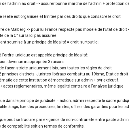
 de l'admin au droit -> assurer bonne marche de l'admin + protection de
e réelle est organisée et limitée par des droits que consacre le droit
de Malberg -> pour lui France respecte pas modèle de l'Etat de droit -
é de la C° sur la loi pas assurée.
t soumise à un principe de légalité = droit, surtout loi.
l'ordre juridique est appelée principe de légalité:
ion devenue inappropriée 3 raisons:
de façon stricte uniquement lois, pas toutes les règles de droit
 principes distincts. Juristes libéraux combattu au 19ème, Etat de droit
rématie de cette institution démocratique sur admin + pvr exécutif.
 + actes réglementaires, même légalité contraire à l'analyse juridique
clue dans le principe de juridicité = action, admin respecte le cadre jurid
abilite à agir, fixe des procédures, limites, offres des garanties pour les a
ique peut se traduire par exigence de non-contrariété entre pacte admi
 de comptabilité soit en termes de conformité.