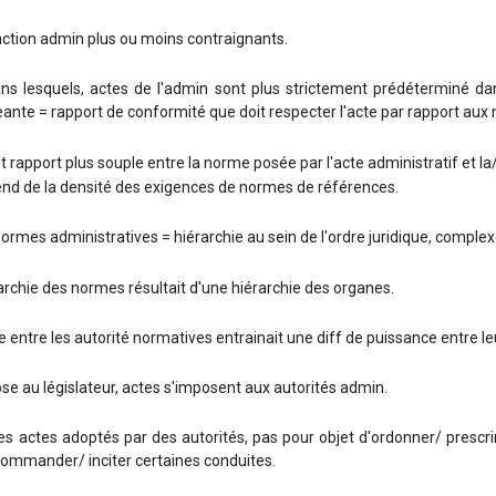
action admin plus ou moins contraignants.
ns lesquels, actes de l'admin sont plus strictement prédéterminé d
ante = rapport de conformité que doit respecter l'acte par rapport aux
 rapport plus souple entre la norme posée par l'acte administratif et l
end de la densité des exigences de normes de références.
rmes administratives = hiérarchie au sein de l'ordre juridique, complex
rarchie des normes résultait d'une hiérarchie des organes.
 entre les autorité normatives entrainait une diff de puissance entre le
se au législateur, actes s'imposent aux autorités admin.
es actes adoptés par des autorités, pas pour objet d'ordonner/ prescrir
commander/ inciter certaines conduites.