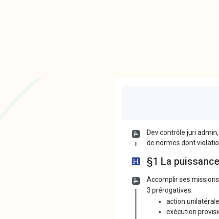
Dev contrôle juri admin
de normes dont violatio
§1 La puissance
Accomplir ses mission
3 prérogatives:
action unilatéral
exécution provisi