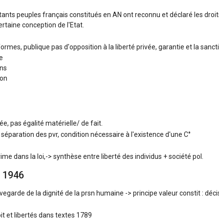
tants peuples français constitués en AN ont reconnu et déclaré les dr
ertaine conception de l'Etat.
ormes, publique pas d'opposition à la liberté privée, garantie et la sanctio
le
ons
ion
ée, pas égalité matérielle/ de fait.
 séparation des pvr, condition nécessaire à l'existence d'une C°
me dans la loi,-> synthèse entre liberté des individus + société pol.
 1946
garde de la dignité de la prsn humaine -> principe valeur constit : décis
t et libertés dans textes 1789