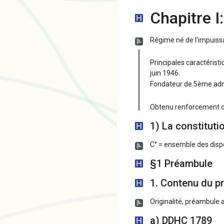
Chapitre I
Régime né de l'impuissa
Principales caractéristi
juin 1946.
Fondateur de 5ème admi
Obtenu renforcement co
1) La constituti
C° = ensemble des dispo
§1 Préambule
1. Contenu du p
Originalité, préambule
a) DDHC 1789