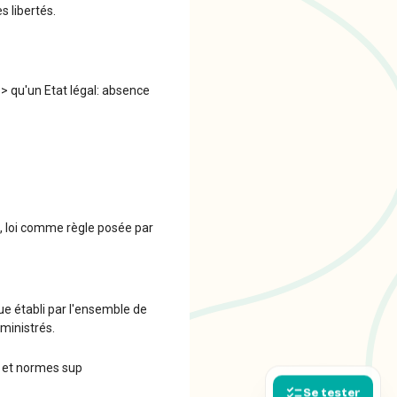
s libertés.
> qu'un Etat légal: absence
 , loi comme règle posée par
ique établi par l'ensemble de
dministrés.
n et normes sup
Se tester