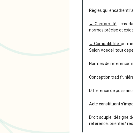
Règles qui encadrent l'
→ Conformité
: cas da
normes précise et exige
→ Compatibilité:
permet
Selon Voedel, tout dép
Normes de référence: no
Conception trad fr, hié
Différence de puissance
Acte constituant s'impo
Droit souple: désigne d
référence, orienter/ re