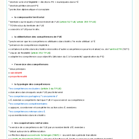
° droit de vote et d'éligibilité = élections PE + municipales dans l'É
° droit de pétition devant PE
° protection diplomatique et consulaire
la composante territorial
° territoires sur lesquels s'exercent droit de l'UE
(article 52 TUE/ article 355 TFUE)
° TOM exclus du territoire de l'UE
x associés à l'UE pour le dév.
la délimitation des compétences de l'UE
° peut exercer que les compétences attribuées dans traités ? le reste attribué à l'É
° présence de compétences implicites
x certaines inscrites dans les traités nécessites d'autres compétences pour les réaliser/ ex. de l
'arrêt AETR
(1971)
° clause de flexibilité (
article 352 TFUE
)
x adapter les compétences aux objectifs (décision du C à l'unanimité/ approbation du PE)
l'exercice des compétences
° deux principes
x
subsidiarité
x
proportionnalité
la typologie des compétences
°
les compétences exclusives
(article 3 du TFUE)
x domaines dans lesquels seule l'UE peut intervenir
°
les compétences partagées/ "concurrentes"
x É. membres compétents tant que l'UE n'a pas exercé sa compétence
°
les compétences complémentaires
x appuyer, coordonner et compléter les actions des É. membres
°
les compétences retenues des É.
x pas mentionnées dans les traités
les coopérations renforcées
° exercice des compétences de l'UE par un nombre limité d'É. membres
° débat autour de la différenciation
x effective depuis
accords de Schengen (1985)
= souvent dans période transitoire
x +
traité de Maastricht (1992)
= clauses d'"opting-out" (opter ou non pour une politique donnée)