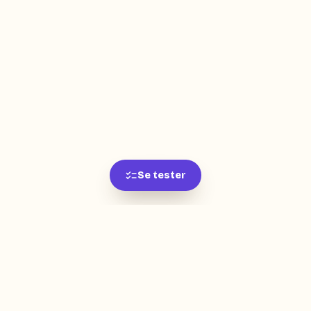
Se tester
L'app de révision intelligente, pensée par des
étudiants pour des étudiants.