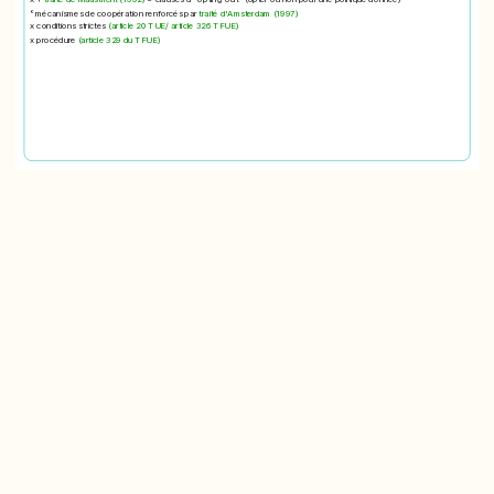
° mécanismes de coopération renforcés par
traité d'Amsterdam (1997)
x conditions strictes
(article 20 TUE/ article 326 TFUE)
x procédure
(article 329 du TFUE)