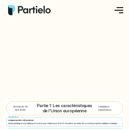
Créer ma fiche
Créer un exercice
Parcourir nos fiches
Tarifs
Se connecter
Partie 1: Les caractéristiques
S'inscrire
SCIENCES PO
Institutions
de l'Union européenne
1ère année
européennes
Definition
composante citoyenne:
statut juridique et politique reconnu aux nationaux d'un É. membre au-delà de la communauté politique étatique.