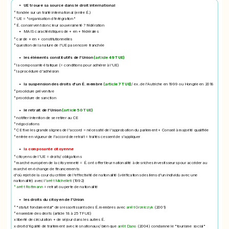
UE trouve sa source dans le droit international
° fondée sur un traité international (entre É.)
° UE = "organisation d'intégration"
° É. conservent donc leur souveraineté ? fédération
MAIS caractéristiques de + en + fédérales
° car de + en + constitutionnelles
° question de la nature de l'UE pas encore tranchée
les éléments constitutifs de l'Union
(article 49 TUE)
° la composante étatique (= conditions pour adhérer à l'UE)
° la procédure d'adhésion
la suspension des droits d'un É. membre
(article 7 TUE)
/ ex. de l'Autriche en 1999 ou Hongrie en 2018
° procédure préventive
° procédure de sanction
le retrait de l'Union
(article 50 TUE)
° notifier intention de se retirer au CE
° négociations
° CE fixe les grandes lignes de l'accord = nécessité de l'approbation du parlement + Conseil à majorité qualifiée
° entrée en vigueur de l'accord de retrait = traités cessent de s'appliquer
la composante citoyenne
° citoyens de l'UE = droits/ obligations
° marché européen de la citoyenneté = É. ont offert leur nationalité à des riches investisseurs pour accéder au
marché en échange de financements
d'où rejet de la cour du critère de l'effectivité de nationalité (vérifications des liens d'un individu avec une
nationalité) avec l'
arrêt Michelleti
(1992)
° arrêt Rottmann
= retrait ou perte de nationalité
les droits du citoyen de l'Union
° "statut fondamental" des ressortissants des É. membres avec
arrêt Grzelczyk
(2001)
° ensemble des droits (article 18 à 25 TFUE)
x liberté de circulation + de séjour dans les autres É.
x droit d'égalité de traitement avec les nationaux/ bien que
arrêt Dano
(2004) condamne le "tourisme social"