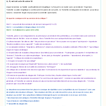
LL 11, extrait acte III scène 10
Argan tyrannise sa famille -particulièrement Angélique- la forçant à se marier avec un médecin ? égoïsme.
Toinette va aider Angélique à contrecarrer les plans de son père. Ici Toinette est déguisée en médecin : pour deux
raisons : raisonner Argan et pour jouer la comédie (spectacle).
En quoi le comique est-il au service de la critique ?
Mvt 1 = un portrait d’un médecin sûr de lui et arrogant (l.1 à 21)
Mvt 2 = consultation et diagnostique (l.22 à 53)
Mvt 3 = le traitement à suivre (l.54 à fin)
Toinette, grâce à son déguisement, se prend pour un médecin très prétentieux, on est bien dans une scène de
théâtre dans le théâtre : mise en abyme. Alors Toinette fera son autoportrait dans une tirade.
l.1 rythme ternaire “de ville en ville” “de province en province” “de royaume en royaume” qui répond + hyperbole
“illustres matières à ma capacité” ? satire des médecins
l.2 vocabulaire médical : “migraines, déflexions", mépris du médecins, maladies ordinaires"fièvrottes" ? qui critique
Argan en hypocondriaque
l.3 énumération de maladies d'importance (mortelles) pour un médecin : "hydropisies, pourprées” et répétition de
“bonnes”, Toinette a un style emphatique : “je me plais, je triomphe”, gradation : “abandonné, désespéré, à
l’agonie” ? critique des médecins exploiteurs
l. 4 Argan est soumis “je suis obligé”
l.14 soumission marqué par l’impératif “donnez moi, allons donc” + ton autoritaire
l.16 s’engage le thème de la rivalité des médecins “M.Purgon”
l.18 critique de ce dernier et le remet en question “cet homme là n’est point écrit sur mes tablettes” sous entendu M.
Purgon est incompétent
l.20 remise en question du diagnostic “il dit que c’est du foie, d’autres disent que c’est la rate”
l. 21 chute à la fin du premier mouvement “ce sont tous des ignorants” = remise en question de la médecine en
générale, et Toinette se valorise de plus en plus en lui donnant directement un nouveau diagnostic : “c’est du
poumon que vous êtes malade”
Le deuxième mouvement met en place le comique de répétition avec la répétition du mot “poumon” avec une
description des douleurs d’Argan : “des douleurs de tête, un voile devant les yeux, des maux de coeur, des
douleurs au ventre” des symptômes tellement divergents qu’on se demande si ses maux sont réels.
? des réponses mécaniques (Toinette rétorque toujours “le poumon”
? pas d’analyse scientifique/auscultation
?? absurdité du diagnostic