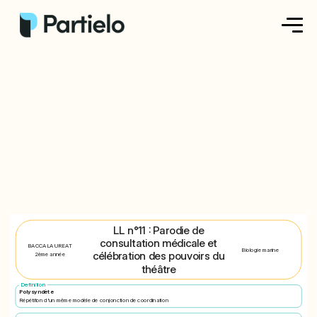
Créer ma fiche
Créer un exercice
Parcourir nos fiches
Tarifs
Se connecter
LL n°11 : Parodie de
consultation médicale et
BACCALAUREAT
Biologie marine
célébration des pouvoirs du
2ème année
S'inscrire
théâtre
Definition
Polysyndète
Répétiton d'un même modèle de conjonction de coordination