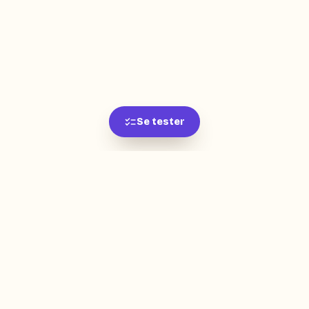
Se tester
L'app de révision intelligente, pensée par des
étudiants pour des étudiants.
moc.oleitrap@tcatnoc
PRODUIT