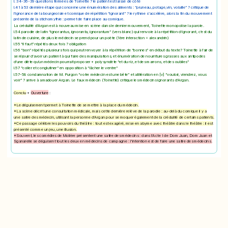
l. 34-36-39 questions fermées de Toinette ? le patient est laissé de côté
l.41 à 53 dernière étape qui concerne une énumération des aliments : “pruneau, potage,vin, volaille” ? critique de
l’ignorance de la bourgeoisie et comique de répétition “ignorant” ? le rythme s’accélère, alors la fin du mouvement
présente de la stichomythie : permet de faire place au comique.
La crédulité d’Argan est à nouveau mise en scène dans le dernier mouvement, Toinette monopolise la parole.
l.54 parodie de latin “ignorantus, ignoranta, ignorantum” (vers blanc) qui renvoie à la répétition d’ignorant, c’est du
latin de cuisine, de plus le médecin se prend pour un poète (1ère interaction = alexandrin)
l.55 “il faut” répétés deux fois ? obligation
l.56 “bon” répétés plusieurs fois qui peut renvoyer à la répétition de “bonnes” en début du texte? Toinette à l’air de
se réjouir d’avoir un patient à qui faire des manipulations, et énumération de nourritures grasses aux antipodes
d’une diète qu’un médecin pourrait proposer + polysyndète “et du riz, et des marrons, et des oublies”
l.57 “coller et conglutiner” en opposition à “lâcher le ventre”
l.57-58 condamnation de M. Purgon “votre médecin est une bête” et allitération en [v] “vouloir, viendrez, vous
voir” ? arrive à amadouer Argan. Le faux médecin (Toinette) critique les médecins ignorants d’Argan.
Conclu
+
Ouverture
:
*Le déguisement permet à Toinette de se mettre à la place du médecin.
*La scène décrit une consultation médicale, mais cette dernière relève de la parodie : au-delà du comique il y a
une satire des médecin, utilisant la personne d’Argan pour se moquer également de la crédulité de certains patients.
*Ce passage célèbre les pouvoirs du théâtre : tout est exagéré, mise en abyme avec théâtre dans le théâtre : il est
présenté comme un jeu, une illusion.
*Souvent, les comédies de Molière présentent une satire des médecins : dans l’Acte I de Dom Juan, Dom Juan et
Sganarelle se déguisent tout les deux en médecins de campagne : l'intention est de faire une satire des médecins.