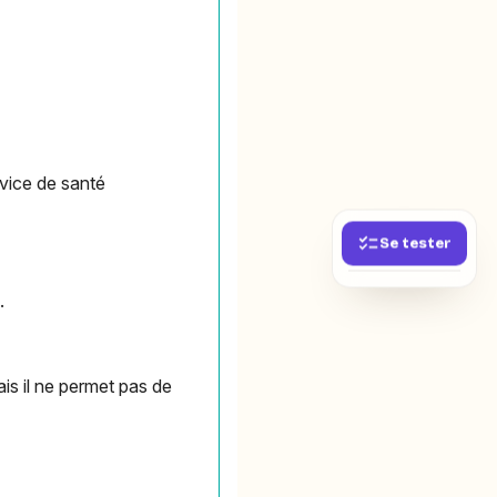
rvice de santé
Se tester
.
is il ne permet pas de