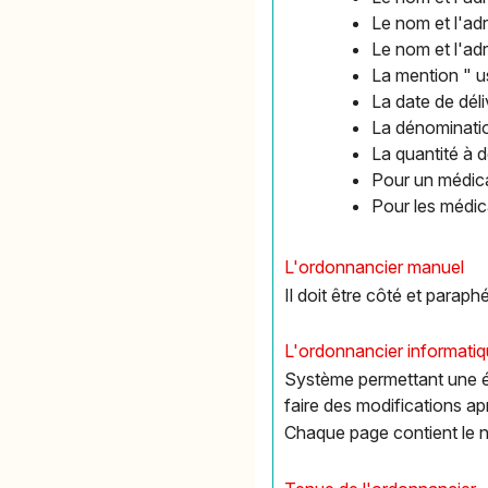
Le nom et l'ad
Le nom et l'ad
La mention " u
La date de dél
La dénominati
La quantité à d
Pour un médica
Pour les médic
L'ordonnancier manuel
Il doit être côté et paraph
L'ordonnancier informati
Système permettant une éd
faire des modifications ap
Chaque page contient le n