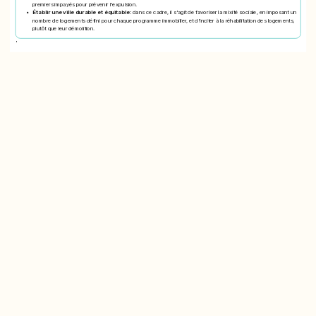
premiers impayés pour prévenir l'expulsion.
Établir une ville durable et équitable:
dans ce cadre, il s'agit de favoriser la mixité sociale, en imposant un
nombre de logements défini pour chaque programme immobilier, et d'inciter à la réhabilitation des logements,
plutôt que leur démolition.
'