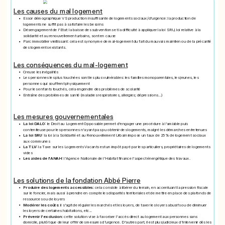
Les causes du mal logement
Essor démographique VS production insuffisante de logements sociaux/d'urgence: la production de
logements ne suffit pas à satisfaire les besoins
Désengagement de l'Etat: la baisse des subventions et la difficulté à appliquer la loi SRU, loi relative à la
solidarité et au renouvellement urbains, sont en cause
Parc immobilier vieillissant: cela est synonyme de mal-logement du fait du mauvais maintien ou de la précarité
des logements existants.
Les conséquences du mal-logement
Creuse les inégalités
Les personnes les plus touchées sont les plus vulnérables: les familles monoparentales, les jeunes, les
personnes qui souffrent physiquement
Pour les enfants touchés, cela engendre des problèmes de scolarité
Entraîne des problèmes de santé (maladies respiratoires, allergies; dépressions...)
Les mesures gouvernementales
La loi DALO:
le Droit au Logement Opposable permet d'engager une procédure à l'amiable puis
contentieuse pour les personnes n'ayant pas pu obtenir des logements, malgré les démarches entretenues
La loi SRU:
la loi à la Solidarité et au Renouvellement Urbain impose un taux de 25% de logement sociaux
aux communes
La TLV:
la Taxe sur les Logements Vacants est un impôt payé par les particuliers, propriétaires de logements
vides
Les aides de l'ANAH:
l'Agence Nationale de l'Habitat finance l'aspect énergétique des travaux.
Les solutions de la fondation Abbé Pierre
Produire des logements accessibles:
cela consiste à libérer du terrain, en accentuant la pression fiscale
sur le foncier, mais aussi à prendre en compte les disparités territoriales et de mettre en place des plafonds de
ressources ou de loyers
Modérer les coûts
: il s'agit de réguler les marchés et les loyers, de taxer les loyers abusifs ou de diminuer
les loyers de certaines habitations, etc...
Prévenir l'exclusion:
cette solution vise à favoriser l'accès direct au logement aux personnes sans
domicile, plutôt que de leur offrir des mesures d'urgence. D'autres part, il est plus judicieux d'intervenir dès les