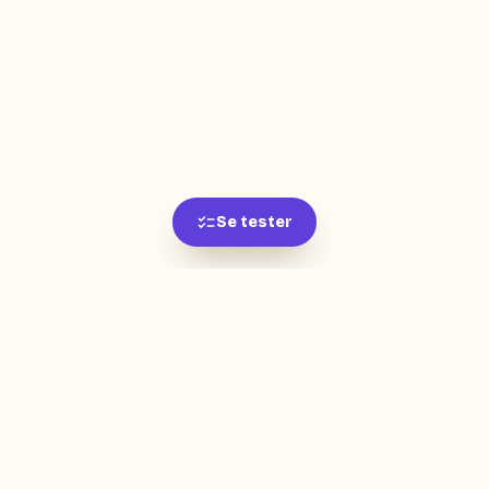
Se tester
L'app de révision intelligente, pensée par des
étudiants pour des étudiants.
moc.oleitrap@tcatnoc