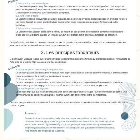
Définition
1.1 Juridiction de premier degré
La juridiction de premier degré est le premier niveau de juridiction auquel les affaires sont portées. C'est ici que les
tribunaux de proximité, les tribunaux d'instance, les tribunaux de grande instance et les cours d'assises interviennent.
C'est en première instance que les décisions sont prises.
1.2 Juridiction d'appel
La juridiction d'appel intervient en deuxième instance. Elle permet de revoir les décisions prises en première instance.
Les cours d'appel, les cours administratives d'appel et les cours régionales des comptes font partie de cette
juridiction.
1.3 Juridiction de cassation
La juridiction de cassation est le dernier niveau de juridiction. Elle permet de contrôler la conformité des décisions
prises par les juridictions d'appel. En France, la Cour de cassation est la plus haute juridiction de cassation.
Ce système de juridiction, en plusieurs niveaux, permet de garantir une certaine hiérarchie et une voie de recours pour les
justiciables insatisfaits des décisions prises en première instance.
2. Les principes fondateurs
L'organisation judiciaire repose sur certains principes fondamentaux qui permettent de garantir l'indépendance, l'impartialité et
l'efficacité de la justice. Voici quelques-uns de ces principes :
Définition
2.1 Le principe du double degré de juridiction
Ce principe garantit aux justiciables le droit de faire appel d'une décision prise en première instance. Il permet ainsi de
revoir la décision et de la contrôler en deuxième instance.
2.2 Le principe du contradictoire
Ce principe impose que toutes les parties présentes dans un litige aient la possibilité d'être entendues et de faire
valoir leurs arguments. Le juge doit rendre sa décision en prenant en compte toutes les positions.
2.3 Le principe de la collégialité
Ce principe implique que les décisions judiciaires soient prises par plusieurs juges réunis en formation collégiale. Cela
permet d'éviter les décisions arbitraires et favorise la réflexion et l'échange entre les magistrats.
Ces principes garantissent un traitement équitable et impartial des affaires et contribuent à la confiance accordée à la justice
par les citoyens.
A retenir :
En conclusion, l'organisation judiciaire repose sur un système de juridiction en
plusieurs niveaux, qui permet de garantir une hiérarchie et une voie de recours pour les
justiciables. Elle est également régie par des principes fondateurs tels que le double
degré de juridiction, le contradictoire et la collégialité, qui garantissent l'indépendance,
l'impartialité et l'efficacité de la justice.