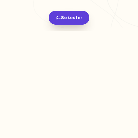
Se tester
L'app de révision intelligente, pensée par des
étudiants pour des étudiants.
moc.oleitrap@tcatnoc
PRODUIT
Créer ma fiche
Créer un exercice
Parcourir nos fiches
Tarifs