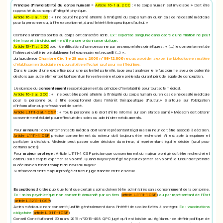
Principe d'inviolabilité du corps humain
=
Article 16-1 al. 2 CC
: « le corps humain est inviolable » Doit être
rapproché du concept d'intégrité physique.
Article 16-3 al. 1 CC
: « il ne peut être porté atteinte à l’intégrité du corps humain qu’en cas de nécessité médicale
pour la personne ou, à titre exceptionnel, dans l’intérêt thérapeutique d’autrui. »
Certaines atteintes portés au corps ont caractère licite.
Ex : expertise sanguine dans cadre d'une filiation ne peut
être imposé à individu même si il y a une ordonnance du juge.
Article 16-11 al. 2 CC
pour identification d'une personne par ses empreintes génétiques : « (…) le consentement de
l’intéressé doit être préalablement et expressément recueilli (…) ».
Jurisprudence
Chambre Civ. 1re 28 mars 2000 n°98-12.806
ne pas procéder a expertise biologique en matière
d'établissement judiciaire ne pouvait être effectué sauf pour motif légitime.
Dans le cadre d'une expertise pour une potentiel paternité, juge peut analyser le refus comme aveu de paternité
dés lors que autre éléments établissent un lien entre mère et père prétendu durant période légale de conception.
L'exigence du
consentement
ressort également du principe d'inviolabilité pour tout acte médical.
Article 16-3 al. 2 CC
: « Il ne peut être porté atteinte à l'intégrité du corps humain qu'en cas de nécessité médicale
pour la personne ou à titre exceptionnel dans l'intérêt thérapeutique d'autrui.» S'articule sur l'obligation
d'information du professionnel de santé.
Article L.1111-2 al. 1 CSP
: « Toute personne a le droit d'être informé sur son état de santé» Médecin doit obtenir
consentement éclairé pour effectué des soins ou administrer médicaments.
Pour
mineurs
: consentement acte médical doit venir représentant légal mais mineur doit être associé à décision.
Article L.1111-4 CSP
précise consentement du mineur doit toujours être recherché s'il est apte à exprimer et
participer à décision. Médecin peut passer outre décision du mineur, si représentant légal le décide (sauf pour
certains actes)
Pour
majeur protégé
: Article L.1111-4 CSP précise que consentement du majeur protégé doit être recherché et
obtenu si il est apte exprimer sa volonté. Quand majeur protégé ne peut exprimer sa volonté le tuteur doit prendre
la décision en tenant compte de l'avis du majeur.
Si désaccord entre majeur protégé et tuteur juge tranche entre les deux.
Exceptions
d'ordre publique font que certains soins doivent être administrés sans consentement de la personne.
Ex : soins psychiatrique non consentit demandé par un tiers
(
article L.3111-1 CSP
)
ou par représentant de l’État
(
article L.3213-1 CSP
)
Actes médicaux non-consentit justifié généralement dans l'intérêt des collectivités à protéger.
Ex : vaccinations
obligatoire
(
article L. 3111-1 CSP
)
Conseil Constitutionnel 20 mars 2015 n°2015-408 QPC jugé qu'il est loisible au législateur de définir politique de