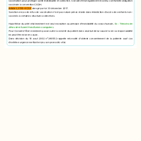
vaccination pour protéger santé individuelle et collective. Conseil d’État également reconnu conformité obligation
vaccinale à convention CEDH.
Article L.3116-4 CSP
abrogé par loi 30 décembre 2017.
Sanction encas de refus de vaccination n'est pas nature pénal. réside dans interdiction d’accès des enfants non-
vaccinés à certaines structures collectives.
Hypothèse du péril vital imminent est seul exception au principe d'inviolabilité du corps humain.
Ex : Témoins de
Jéhovah refusent transfusions sanguines.
Pour Conseil d’État si médecin passe outre la volonté du patient dans seul but de lui sauver la vie sa responsabilité
ne peut être mise en cause.
Dans décision du 16 aout 2002 n°249552 rappelle nécessité d'obtenir consentement de la patiente sauf cas
d’extrême urgence mettant en jeu son pronostic vital.