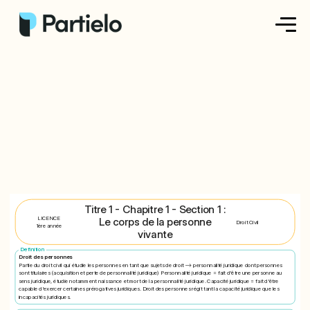
Créer ma fiche
Créer un exercice
Parcourir nos fiches
Tarifs
Titre 1 - Chapitre 1 - Section 1 :
Se connecter
LICENCE
Le corps de la personne
Droit Civil
1ère année
vivante
Definition
S'inscrire
Droit des personnes
Partie du droit civil qui étudie les personnes en tant que sujets de droit --> personnalité juridique dont personnes
sont titulaires (acquisition et perte de personnalité juridique) Personnalité juridique = fait d'être une personne au
sens juridique, étudie notamment naissance et mort de la personnalité juridique. Capacité juridique = fait d'être
capable d'exercer certaines prérogatives juridiques. Droit des personnes régit tant la capacité juridique que les
incapacités juridiques.