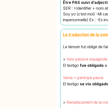
Être PAS suivi d’adjecti
SER : >Identifier + nom at
Soy yo (c’est moi) -Mi ca
impersonnelle) Ex : -Es in
La traduction de la voi
Le témoin fut obligé de fa
>
Voix passive espagnole
El testigo
fue obligado
a 
Verse + participe passé
El testigo
se vio obligad
>
Remplacement de la voi