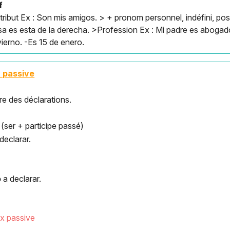
f
tribut Ex : Son mis amigos. > + pronom personnel, indéfini, poss
sa es esta de la derecha. >Profession Ex : Mi padre es aboga
vierno. -Es 15 de enero.
x passive
ire des déclarations.
(ser + participe passé)
declarar.
o
a declarar.
x passive