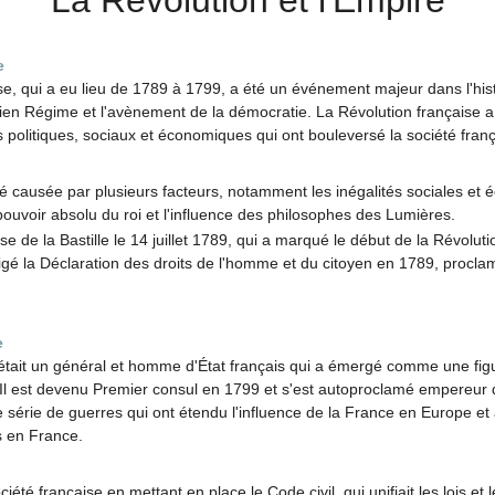
e
se, qui a eu lieu de 1789 à 1799, a été un événement majeur dans l'hist
cien Régime et l'avènement de la démocratie. La Révolution française a
politiques, sociaux et économiques qui ont bouleversé la société franç
é causée par plusieurs facteurs, notamment les inégalités sociales et 
uvoir absolu du roi et l'influence des philosophes des Lumières.
e de la Bastille le 14 juillet 1789, qui a marqué le début de la Révoluti
igé la Déclaration des droits de l'homme et du citoyen en 1789, proclama
e
tait un général et homme d'État français qui a émergé comme une fig
 Il est devenu Premier consul en 1799 et s'est autoproclamé empereur
érie de guerres qui ont étendu l'influence de la France en Europe et
 en France.
été française en mettant en place le Code civil, qui unifiait les lois et l