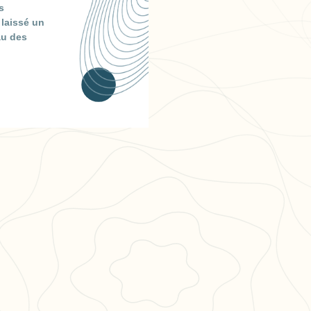
s
 laissé un
au des