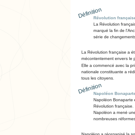
Définition
Révolution français
La Révolution françai
marqué la fin de l'An
série de changements 
La Révolution française a ét
mécontentement envers le po
Elle a commencé avec la pris
nationale constituante a réd
tous les citoyens.
Définition
Napoléon Bonapart
Napoléon Bonaparte é
Révolution française.
Napoléon a mené une s
nombreuses réformes
Napoléon a réorganisé la soci