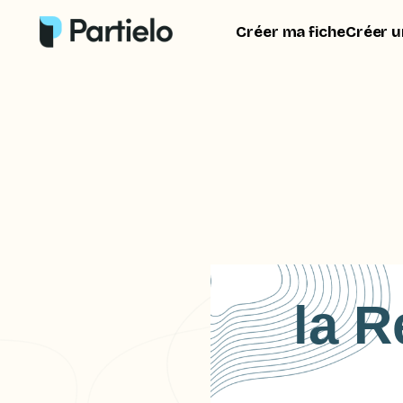
Créer ma fiche
Créer u
la R