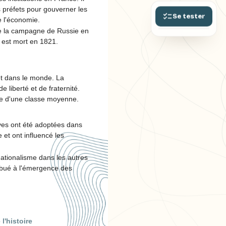
s préfets pour gouverner les
Se tester
e l'économie.
de la campagne de Russie en
il est mort en 1821.
et dans le monde. La
 liberté et de fraternité.
ce d'une classe moyenne.
ives ont été adoptées dans
 et ont influencé les
nationalisme dans les autres
ibué à l'émergence des
l'histoire