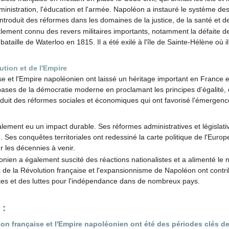
inistration, l'éducation et l'armée. Napoléon a instauré le système de
ntroduit des réformes dans les domaines de la justice, de la santé et d
ement connu des revers militaires importants, notamment la défaite 
a bataille de Waterloo en 1815. Il a été exilé à l'île de Sainte-Hélène où 
ution et de l'Empire
se et l'Empire napoléonien ont laissé un héritage important en France 
bases de la démocratie moderne en proclamant les principes d'égalité, de
oduit des réformes sociales et économiques qui ont favorisé l'émergen
ement eu un impact durable. Ses réformes administratives et législat
es conquêtes territoriales ont redessiné la carte politique de l'Europe
ur les décennies à venir.
nien a également suscité des réactions nationalistes et a alimenté le 
de la Révolution française et l'expansionnisme de Napoléon ont contr
s et des luttes pour l'indépendance dans de nombreux pays.
 :
on française et l'Empire napoléonien ont été des périodes clés de 