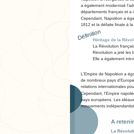
a également modernisé l'adm
départements français et a i
Cependant, Napoléon a égal
1812 et la défaite finale à l
Définition
Héritage de la Révol
La Révolution françai
Révolution a jeté les 
Elle a également intr
L'Empire de Napoléon a égal
de nombreux pays d'Europe. S
relations internationales po
Cependant, l'Empire napoléo
pays européens. Les idéaux 
mouvements indépendantiste
A retenir
La Révoluti