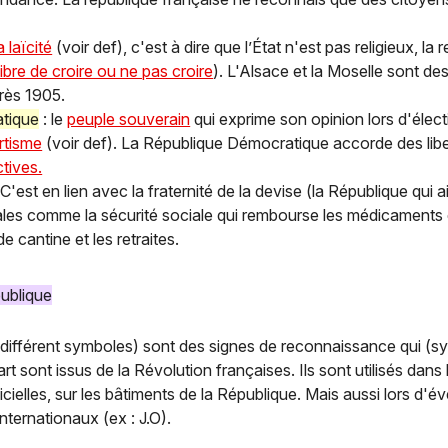
a laïcité
(voir def), c'est à dire que l’État n'est pas religieux, la r
libre de croire ou ne pas croire
). L'Alsace et la Moselle sont de
rès 1905.
tique
: le
peuple souverain
qui exprime son opinion lors d'élec
rtisme
(voir def). La République Démocratique accorde des lib
ctives.
 C'est en lien avec la fraternité de la devise (la République qui a
ales comme la sécurité sociale qui rembourse les médicaments e
 de cantine et les retraites.
ublique
 différent symboles) sont des signes de reconnaissance qui (s
part sont issus de la Révolution françaises. Ils sont utilisés dans
icielles, sur les bâtiments de la République. Mais aussi lors d'é
 internationaux (ex : J.O).