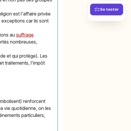
Se tester
eligion est l'affaire privée
s exceptions car ils sont
tions au
suffrage
ertés nombreuses,
ide et qui protège). Les
t traitements, l'impôt
ymbolisent) renforcent
 la vie quotidienne, on les
vénements particuliers,