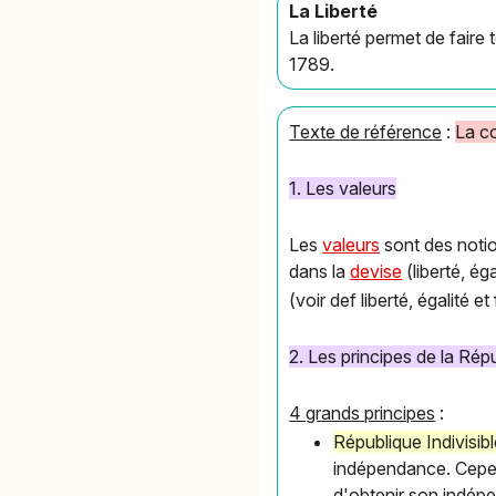
La Liberté
La liberté permet de faire 
1789.
Texte de référence
:
La c
1. Les valeurs
Les
valeurs
sont des notio
dans la
devise
(liberté, éga
(voir def liberté, égalité et
2. Les principes de la Rép
4 grands principes
:
République Indivisib
indépendance. Cepend
d'obtenir son indép