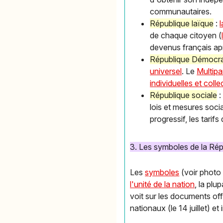
communautaires.
République laïque
:
l
de chaque citoyen (
devenus français ap
République Démocra
universel
. Le
Multipa
individuelles et colle
République sociale
:
lois et mesures soci
progressif, les tarifs
3. Les symboles de la Rép
Les
symboles
(voir photo
l'unité de la nation
, la plu
voit sur les documents off
nationaux (le 14 juillet) et