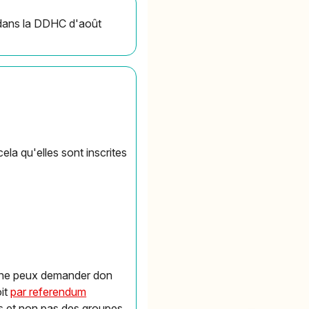
et dans la DDHC d'août
ela qu'elles sont inscrites
ain ne peux demander don
oit
par referendum
s et non pas des groupes