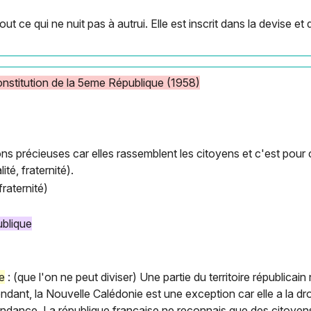
tout ce qui ne nuit pas à autrui. Elle est inscrit dans la devise 
onstitution de la 5eme République (1958)
ns précieuses car elles rassemblent les citoyens et c'est pour c
lité, fraternité).
 fraternité)
ublique
le
: (que l'on ne peut diviser) Une partie du territoire républic
ant, la Nouvelle Calédonie est une exception car elle a la dr
endance. La république française ne reconnais que des citoyen