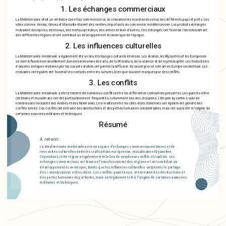
1. Les échanges commerciaux
La Méditerranée était un véritable carrefour commercial où se croisaient les marchands venus des différents pays et ports. Les
villes comme Venise, Gênes et Marseille étaient des centres importants du commerce méditerranéen. Les produits échangés
incluaient des épices, des tissus, des métaux précieux, des armes et bien d'autres. Ces échanges ont favorisé l'enrichissement
des différentes régions et ont contribué au développement économique de l'époque.
2. Les influences culturelles
La Méditerranée médiévale a également été un lieu d'échanges culturels intenses. Les Arabes, les Byzantins et les Européens
se sont influencés mutuellement dans les domaines des arts, de la littérature, de la science et de la philosophie. Les traductions
d'œuvres antiques réalisées par les savants arabes ont permis la diffusion du savoir grec et romain en Europe occidentale. Les
croisades ont également favorisé les contacts entre les cultures, bien que souvent marqués par des conflits.
3. Les conflits
La Méditerranée médiévale a été le théâtre de nombreux conflits entre les différentes civilisations présentes. Les guerres entre
chrétiens et musulmans ont été particulièrement fréquentes, notamment lors des croisades. L'Empire byzantin a subi de
nombreuses invasions des Arabes et des Normands. Les rivalités entre les cités-états italiennes ont également généré des
conflits armés. Ces conflits ont entrainé des destructions et des pertes humaines considérables, mais ont aussi été à l'origine de
certaines avancées militaires et techniques.
Résumé
A retenir :
La Méditerranée médiévale a été un espace d'échanges commerciaux intenses et de
rencontres culturelles entre les civilisations européenne, musulmane et byzantine.
Cependant, cette région a également été le lieu de nombreux conflits et rivalités. Les
échanges commerciaux ont favorisé l'enrichissement des régions et ont contribué au
développement économique, tandis que les influences culturelles ont permis le partage
des connaissances et des idées. Les conflits, quant à eux, ont entrainé des destructions et
des pertes humaines importantes, mais ont également été à l'origine de certaines avancées
militaires et techniques.