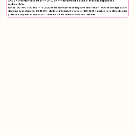
art 38 = ordonnances / art 61-1 = QPC / art 41= irrecevabilité d’une loi avec des dispositions
réglementaire
Dates : DC 1973 / DC 1975 = le CC punit les incompétence négative / DC 1982 = le CC ne protège pas le
domaine du règlement / DC 1999 = clarté et intelligibilité de la loi / DC 2005 = portée normative de la loi
/ réforme de juillet et mai 2020 = réforme sur les ordonnances non ratifiées