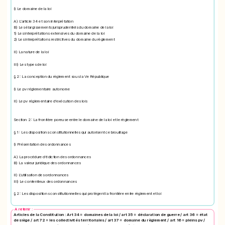
I) Le domaine de la loi
A) L’article 34 et son interprétation
B) Les élargissements jurisprudentiels du domaine de la loi
1) Les interprétations extensives du domaine de la loi
2) Les interprétations restrictives du domaine du règlement
II) La nature de la loi
III) Les types de loi
§ 2 : La conception du règlement sous la Ve République
I) Le pv réglementaire autonome
II) Le pv réglementaire d’exécution des lois
Section 2 : La frontière poreuse entre le domaine de la loi et le règlement
§ 1 : Les dispositions constitutionnelles qui autorisent ce brouillage
I) Présentation des ordonnances
A) La procédure d’édiction des ordonnances
B) La valeur juridique des ordonnances
II) L’utilisation des ordonnances
III) Le contentieux des ordonnances
§ 2 : Les dispositions constitutionnelles qui protègent la frontière entre règlement et loi
A retenir :
Articles de la Constitution : Art 34 = domaines de la loi / art 35 = déclaration de guerre / art 36 = état
de siège / art 72 = les collectivités territoriales / art 37 = domaine du règlement / art 16 = pleins pv /