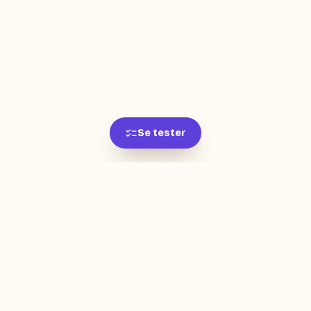
Se tester
L'app de révision intelligente, pensée par des
étudiants pour des étudiants.
moc.oleitrap@tcatnoc