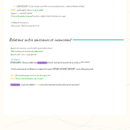
L'INCONSCIENT : Ce qui n'est pas accessible a connaissance/conscience. = pulsions/refoulement (déni)
FREUD :
psychanalyste ,théorie.
"ce que je refoule"
=hypnose --> reprstat° refoulées
:"le rêve est le gardien du sommeil"
car désirs refoulés =états d'éveils dans les songes
-s'échappe de la conscience
-pblms moraux : l'idée de transparence à soi
Relations entre conscience et inconscient
Quand on est conscient : on sait ce qu'il se passe autour de nous
"Toute conscience est conscience de quelque chose"
Quand on dort : rêves = images/pensées :
A retenir :
(SON ESSENCE)
CONCLUSION :
L'homme se définit par
sa conscience
et existe : tant qu'il est conscient de son existence
-Prendre conscience de soi s'effectue en se séparant du monde =ON AGIT, ACTIONS, DECIDER = mise a distance du monde
Kant : "
J'ai conscience que je suis et non pas de ce que je suis"
Platon
"Penser, c'est la discussion avec soi-même"
L'inconscience
: ce que nous refoulons.
Freud
nous incite à reprendre conscience de ce qui est inconscient.