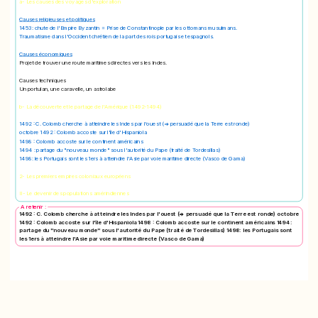
a- Les causes des voyages d'exploration
Causes religieuses et politiques
1453: chute de l'Empire Byzantin = Prise de Constantinople par les ottomans musulmans.
Traumatisme dans l'Occident chrétien de la part des rois portugais et espagnols.
Causes économiques
Projet de trouver une route maritimes directes vers les Indes.
Causes techniques
Un portulan, une caravelle, un astrolabe
b- La découverte et le partage de l'Amérique (1492-1494)
1492 : C. Colomb cherche à atteindre les Indes par l'ouest (=> persuadé que la Terre est ronde)
octobre 1492 : Colomb accoste sur l'île d'Hispaniola
1498 : Colomb accoste sur le continent américains
1494 : partage du "nouveau monde" sous l'autorité du Pape (traité de Tordesillas)
1498: les Portugais sont les 1ers à atteindre l'Asie par voie maritime directe (Vasco de Gama)
2- Les premiers empires coloniaux européens
II- Le devenir des populations amérindiennes
A retenir :
1492 : C. Colomb cherche à atteindre les Indes par l'ouest (=> persuadé que la Terre est ronde) octobre
1492 : Colomb accoste sur l'île d'Hispaniola 1498 : Colomb accoste sur le continent américains 1494 :
partage du "nouveau monde" sous l'autorité du Pape (traité de Tordesillas) 1498: les Portugais sont
les 1ers à atteindre l'Asie par voie maritime directe (Vasco de Gama)