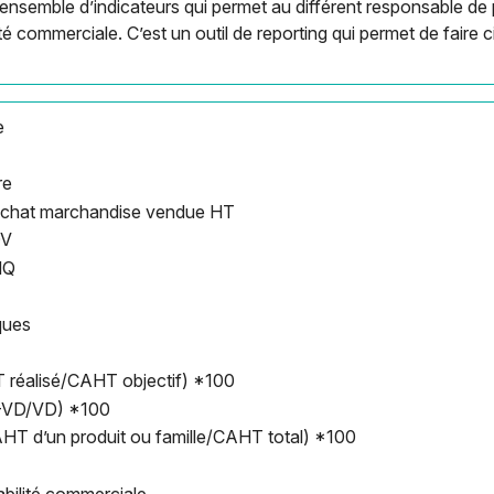
 ensemble d’indicateurs qui permet au différent responsable d
é commerciale. C’est un outil de reporting qui permet de faire ci
e
re
achat marchandise vendue HT
QV
MQ
ques
T réalisé/CAHT objectif) *100
A-VD/VD) *100
AHT d’un produit ou famille/CAHT total) *100
abilité commerciale