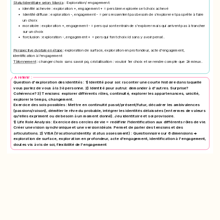
Statut identitaire selon Marcia
: Exploration/ engagement:
identité achevée
: exploration +, engagement + = pers bien explorées et choix achevé
Identité diffuse
: exploration -, engagement - = pers ressentent pas besoin de s'explorer et pas prête à faire
un choix
moratoire
: exploration +, engagement - = pers qui sont entrain de s'explorer mais qui arrivent pas à trancher
sur un choix
forclusion
: exploration -, engagement + = pers qui font choix id sans y avoir pensé.
Perspective dvptale en étape
: exploration de surface, exploration en profondeur, acte d'engagement,
identification à l'engagement
Tâtonnement
: changer choix sans savoir pq, cristallisation : vouloir 1er choix et se rendre compte que 2è mieux.
A retenir :
Question d'exploration des identités : 1) Identité pour soi: raconter une courte histoire dans laquelle
vous parlez de vous à la 3è personne. 2) Identité pour autrui: demander à d'autres. Surprise?
Cohérence? 3) Tensions: explorer différents rôles, continuité, explorer les appartenances, unicité,
explorer le temps, changement.
Exercice des sois possibles : Mettre en continuité passé/présent/futur, décadrer les ambivalences
(passions/raison), démêler le rêve du probable, intégrer les identités délaissées (en termes de valeurs
qu'elles expriment ou de besoin à un moment donné). Jeu identitaire et soi provisoire.
1) Life Role Analysis : Exercice des cercles de vie = redéfinir l'identification aux différents rôles de vie.
Créer une vision synchronique et une version idéale. Permet de parler des tensions et des
articulations. 2) VISA (Vocational identity status assessment) : Questionnaire sur 6 dimensions =>
exploration de surface, exploration en profondeur, acte d'engagement, identification à l'engagement,
doutes vis à vis de soi, flexibilité de l'engagement