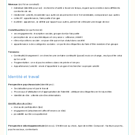
Niveaux
(où l'id se construit) :
individuel
(identité pour soi) : recherche d'unité à travers le temps, regard sur moi même dans différents
contextes de vie.
relationnel
: unicité, ressembler aux autres mais personne ne m'est semblable, comparaison aux autres
collectif
: appartenance, faire partie d'un gpe
matériel
: apparence, se définir par rapport aux autres, permet de véhiculer une image de moi
Constituantes
(ce qui forme id)
ses engagements
: inscription sociale, groupe dont je fais partie
perception de ses caractéristiques et croyances
: attirance, intérêt
rôles et positions sociale
: on joue rôle qui ont un statut dans société
appartenance à des catégories sociales
: on porte des étiquettes du faire d'être membre d'un groupe
Tensions
:
Continuité/changement
: on cherche une certaine continuité (passé) mais on change, veut pas être celui
qu'on a été
Fragmentation
: on est pas les mêmes dans vie privée et vie pro
Appartenance/ unicité
: envie d'appartenir à un gpe et rechercher sa propre unicité
Identité et travail
Perspective psychosociale
(identité pro) :
Socialisation pour et par le travail
Processus d'attribution et d'appropriation de l'identité
: attribuer des étiquettes en fct du métier.
Identité de rôle
: attentes de rôles internalisés
Identification des rôles
:
niveau de participation (tps)
engagement (attachement affectif envers ce rôle)
possibilité au rôle occupationnel
Perspective développementale
(id voca). S'intéresse au choix, type de métier. Composé : facteurs psycho,
psychosociaux, contextuels