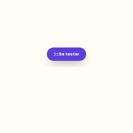
Se tester
L'app de révision intelligente, pensée par des
étudiants pour des étudiants.
moc.oleitrap@tcatnoc
PRODUIT