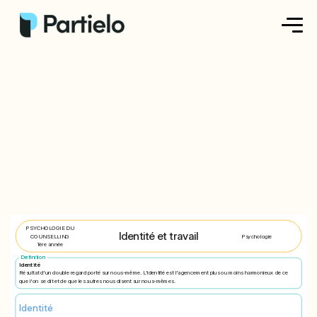
Créer ma fiche
Créer un exercice
Parcourir nos fiches
Tarifs
Se connecter
PSYCHOLOGIE DU
Identité et travail
COUNSELLING
Psychologie
1ère année
Definition
S'inscrire
Identité
Résultat d'un double regard porté sur nous-même. L'identité est l'agencement plus ou moins harmonieux de ce
que l'on se dit et de que les autres nous disent sur nous-mêmes.
Identité