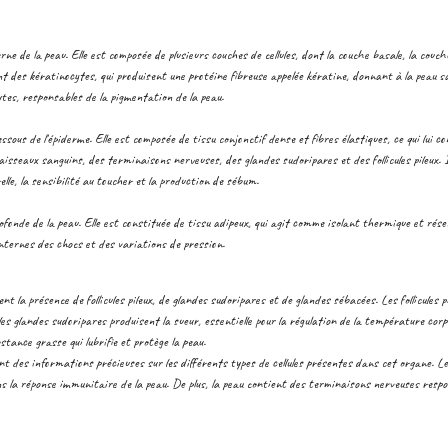
rne de la peau. Elle est composée de plusieurs couches de cellules, dont la couche basale, la couc
nt des kératinocytes, qui produisent une protéine fibreuse appelée kératine, donnant à la peau s
es, responsables de la pigmentation de la peau.
ssous de l'épiderme. Elle est composée de tissu conjonctif dense et fibres élastiques, ce qui lui c
aisseaux sanguins, des terminaisons nerveuses, des glandes sudoripares et des follicules pileux. Il
lle, la sensibilité au toucher et la production de sébum.
rofonde de la peau. Elle est constituée de tissu adipeux, qui agit comme isolant thermique et ré
nternes des chocs et des variations de pression.
ent la présence de follicules pileux, de glandes sudoripares et de glandes sébacées. Les follicules 
es glandes sudoripares produisent la sueur, essentielle pour la régulation de la température corp
stance grasse qui lubrifie et protège la peau.
ent des informations précieuses sur les différents types de cellules présentes dans cet organe. L
ns la réponse immunitaire de la peau. De plus, la peau contient des terminaisons nerveuses respon