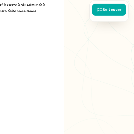
t la couche la plus externe de la
Se tester
bacées. Cette connaissance