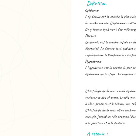
Définition
Epiderme
L'épiderme est la couche la plus exte
la couche cornée. L'épiderme contie
On y trouve également des mélanocyt
Dermis
Le dermis est la couche située en de
élasticité. Le dermis contient des v
régulation de la température corpore
Hypoderme
L'hypoderme est la couche la plus p
également de protéger les organes i
L'histologie de la peau révèle égalem
croissance des cheveux, tandis que l
à elles, produisent le sébum, une sub
L'histologie de la peau offre égalem
exemple, jouent un rôle essentiel da
à la pression et à la douleur.
A retenir :