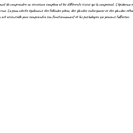
rmet de comprendre sa structure complexe et les différents tissus qui la composent. L'épiderme es
derme. La peau abrite également des follicules pileux, des glandes sudoripares et des glandes sé
au est essentielle pour comprendre son fonctionnement et les pathologies qui peuvent l'affecter.