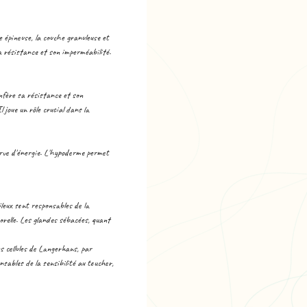
he épineuse, la couche granuleuse et
a résistance et son imperméabilité.
onfère sa résistance et son
 joue un rôle crucial dans la
serve d'énergie. L'hypoderme permet
pileux sont responsables de la
orelle. Les glandes sébacées, quant
es cellules de Langerhans, par
sables de la sensibilité au toucher,