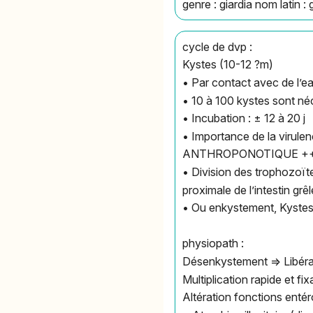
genre : giardia nom latin : g
cycle de dvp :
Kystes (10-12 ?m)
• Par contact avec de l’e
• 10 à 100 kystes sont né
• Incubation : ± 12 à 20 j
• Importance de la virulen
ANTHROPONOTIQUE +
• Division des trophozoïte
proximale de l’intestin gr
• Ou enkystement, Kystes 
physiopath :
Désenkystement => Libér
Multiplication rapide et f
Altération fonctions enté