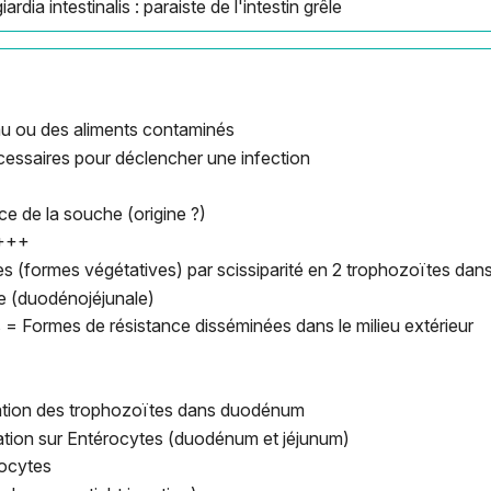
iardia intestinalis : paraiste de l'intestin grêle
au ou des aliments contaminés
cessaires pour déclencher une infection
ce de la souche (origine ?)
+++
s (formes végétatives) par scissiparité en 2 trophozoïtes dans
êle (duodénojéjunale)
= Formes de résistance disséminées dans le milieu extérieur
ation des trophozoïtes dans duodénum
ixation sur Entérocytes (duodénum et jéjunum)
rocytes