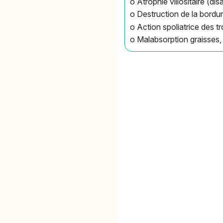
o Atrophie villositaire (di
o Destruction de la bordu
o Action spoliatrice des tr
o Malabsorption graisses, 