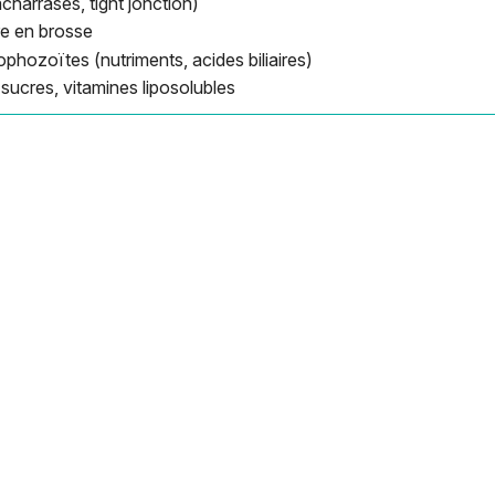
sacharrases, tight jonction)
re en brosse
ophozoïtes (nutriments, acides biliaires)
sucres, vitamines liposolubles