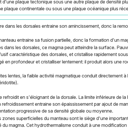
'une plaque tectonique sous une autre plaque de densité plus
e plaque continentale ou sous une plaque océanique plus réce
hère dans les dorsales entraine son amincissement, donc la re
nteau entraine sa fusion partielle, donc la formation d'un mag
es dans les dorsales, ce magma peut atteindre la surface. Pauvre 
usif caractéristique des dorsales, et cristallise rapidement sou
 en profondeur et cristalliser lentement: il produit alors une
tes lentes, la faible activité magmatique conduit directement à
idotite).
 refroidit en s'éloignant de la dorsale. La limite inférieure de 
n refroidissement entraine son épaississement par ajout de man
ntation progressive de sa densité globale ou moyenne.
 zones superficielles du manteau sont le siège d'une important
té du magma. Cet hydrothermalisme conduit à une modification