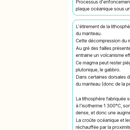
Processus d'enfoncement d
plaque océanique sous un
L'étirement de la lithosp
du manteau.
Cette décompression du ma
Au gré des failles présent
entraine un volcanisme eff
Ce magma peut rester piégé
plutonique, le gabbro.
Dans certaines dorsales di
du manteau (donc de la pér
La lithosphère fabriquée se
à l'isotherme 1 300°C, so
dense, et donc une augme
La croûte océanique et les
réchauffée par la proximi