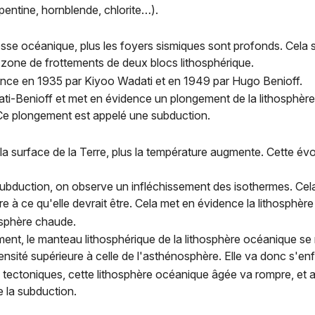
pentine, hornblende, chlorite…).
sse océanique, plus les foyers sismiques sont profonds. Cela s
la zone de frottements de deux blocs lithosphérique.
ence en 1935 par Kiyoo Wadati et en 1949 par Hugo Benioff.
ti-Benioff et met en évidence un plongement de la lithosphèr
 Ce plongement est appelé une subduction.
la surface de la Terre, plus la température augmente. Cette év
bduction, on observe un infléchissement des isothermes. Cela s
re à ce qu'elle devrait être. Cela met en évidence la lithosphère
osphère chaude.
ent, le manteau lithosphérique de la lithosphère océanique se ref
nsité supérieure à celle de l'asthénosphère. Elle va donc s'en
 tectoniques, cette lithosphère océanique âgée va rompre, et a
e la subduction.