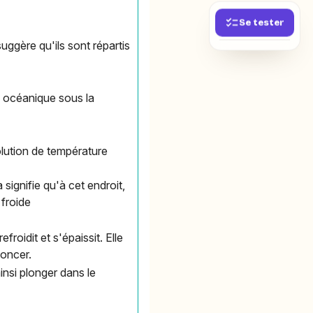
Se tester
uggère qu'ils sont répartis
e océanique sous la
olution de température
ignifie qu'à cet endroit,
 froide
roidit et s'épaissit. Elle
foncer.
insi plonger dans le