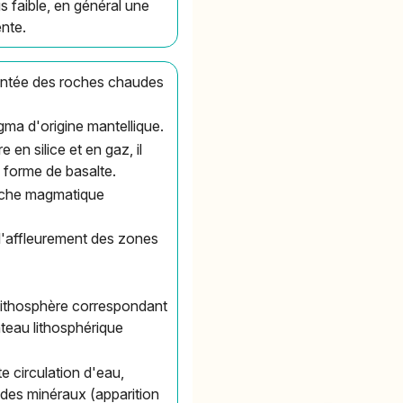
 faible, en général une
nte.
montée des roches chaudes
ma d'origine mantellique.
en silice et en gaz, il
s forme de basalte.
 roche magmatique
 l'affleurement des zones
la lithosphère correspondant
teau lithosphérique
e circulation d'eau,
 des minéraux (apparition