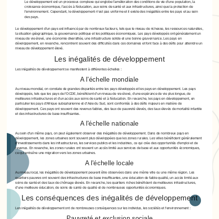
Le développement est un processus complexe qui englobe l'amélioration des conditions de vie d'une population, la
croissance économique, l'accès à l'éducation, aux soins de santé et aux infrastructures, ainsi que la protection de
l'environnement. Cependant, le développement n'est pas uniforme et il existe des inégalités entre les pays et au sein
des pays.
Le développement d'un pays est influencé par de nombreux facteurs, tels que le niveau de richesse, les ressources naturelles,
la situation géographique, la gouvernance politique et les politiques économiques. Les pays développés ont généralement un
niveau de vie élevé, une économie diversifiée, une infrastructure solide et une bonne gouvernance. Les pays en
développement, en revanche, rencontrent souvent des difficultés dans ces domaines et font face à des défis pour atteindre un
niveau de développement élevé.
Les inégalités de développement
Les inégalités de développement se manifestent à différentes échelles :
A l'échelle mondiale
Au niveau mondial, on constate de grandes disparités entre les pays développés et les pays en développement. Les pays
développés, tels que les pays de l'OCDE, bénéficient d'un niveau de vie élevé, d'une espérance de vie plus longue, de
meilleures infrastructures et d'un accès aux soins de santé et à l'éducation. En revanche, les pays en développement, en
particulier les pays d'Afrique subsaharienne et d'Asie du Sud, sont confrontés à des défis majeurs en matière de
développement. Ces pays ont souvent des revenus faibles, des taux de pauvreté élevés, des taux élevés de mortalité infantile
et des infrastructures de base insuffisantes.
A l'échelle nationale
Au sein d'un même pays, on peut également observer des inégalités de développement. Dans de nombreux pays en
développement, les zones urbaines sont souvent plus développées que les zones rurales. Les villes bénéficient généralement
d'investissements dans les infrastructures, les services publics et les industries, ce qui crée des opportunités d'emploi et de
revenus. En revanche, les zones rurales ont souvent un accès limité aux services de base et aux opportunités économiques,
ce qui entraîne une migration vers les zones urbaines.
A l'échelle locale
Au niveau local, les inégalités de développement peuvent être observées dans une même ville ou une même région. Les
quartiers pauvres ont souvent des infrastructures de base insuffisantes, une éducation de faible qualité, un accès limité aux
soins de santé et des taux de chômage élevés. En revanche, les quartiers riches bénéficient de meilleures infrastructures,
d'une meilleure éducation, de soins de santé de qualité et de nombreuses opportunités économiques.
Les conséquences des inégalités de développement
Les inégalités de développement ont de nombreuses conséquences sur les individus, les sociétés et l'environnement :
Pauvreté et exclusion sociale