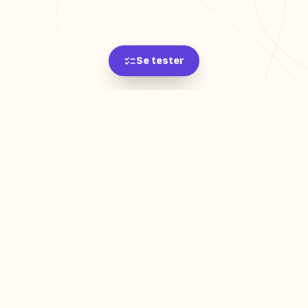
Se tester
L'app de révision intelligente, pensée par des
étudiants pour des étudiants.
moc.oleitrap@tcatnoc
PRODUIT
Créer ma fiche
Créer un exercice
Parcourir nos fiches
Tarifs