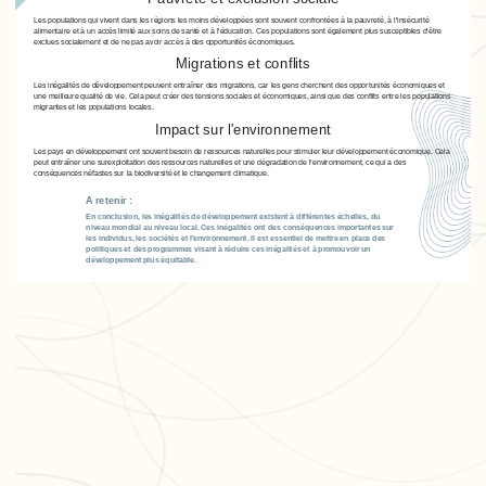
Les populations qui vivent dans les régions les moins développées sont souvent confrontées à la pauvreté, à l'insécurité
alimentaire et à un accès limité aux soins de santé et à l'éducation. Ces populations sont également plus susceptibles d'être
exclues socialement et de ne pas avoir accès à des opportunités économiques.
Migrations et conflits
Les inégalités de développement peuvent entraîner des migrations, car les gens cherchent des opportunités économiques et
une meilleure qualité de vie. Cela peut créer des tensions sociales et économiques, ainsi que des conflits entre les populations
migrantes et les populations locales.
Impact sur l'environnement
Les pays en développement ont souvent besoin de ressources naturelles pour stimuler leur développement économique. Cela
peut entraîner une surexploitation des ressources naturelles et une dégradation de l'environnement, ce qui a des
conséquences néfastes sur la biodiversité et le changement climatique.
A retenir :
En conclusion, les inégalités de développement existent à différentes échelles, du
niveau mondial au niveau local. Ces inégalités ont des conséquences importantes sur
les individus, les sociétés et l'environnement. Il est essentiel de mettre en place des
politiques et des programmes visant à réduire ces inégalités et à promouvoir un
développement plus équitable.