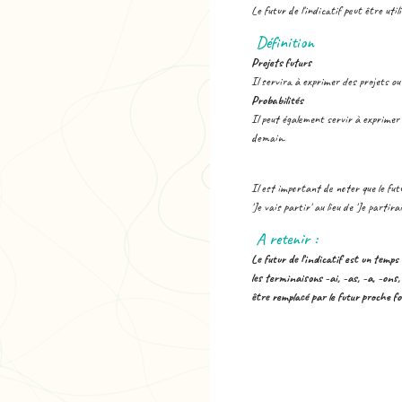
Le futur de l'indicatif peut être util
Définition
Projets futurs
Il servira à exprimer des projets ou
Probabilités
Il peut également servir à exprimer 
demain.
Il est important de noter que le futu
'Je vais partir' au lieu de 'Je partirai
A retenir :
Le futur de l'indicatif est un temps 
les terminaisons -ai, -as, -a, -ons, 
être remplacé par le futur proche form