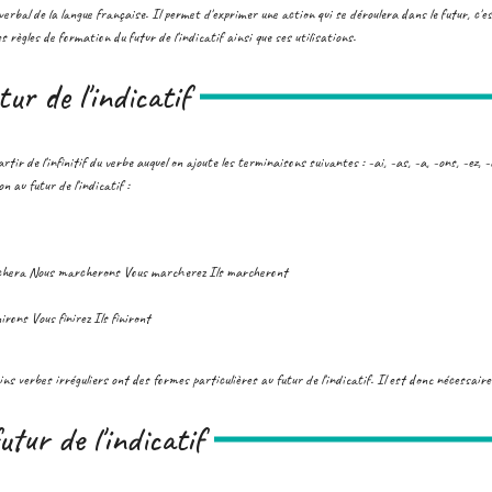
 verbal de la langue française. Il permet d'exprimer une action qui se déroulera dans le futur, c
s règles de formation du futur de l'indicatif ainsi que ses utilisations.
ur de l'indicatif
artir de l'infinitif du verbe auquel on ajoute les terminaisons suivantes : -ai, -as, -a, -ons, -ez, 
n au futur de l'indicatif :
chera Nous marcherons Vous marcherez Ils marcheront
nirons Vous finirez Ils finiront
ns verbes irréguliers ont des formes particulières au futur de l'indicatif. Il est donc nécessair
utur de l'indicatif