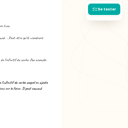
Se tester
n livre.
ard. - Peut-être qu'ils viendront
de l'infinitif du verbe. Par exemple:
 l'infinitif du verbe auquel on ajoute
ons sur le futur. Il peut souvent