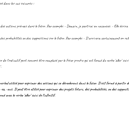
isé dans les cas suivants :
 des actions prévues dans le futur. Par exemple: - Demain, je partirai en vacances. - Elle écrira u
des probabilités ou des suppositions sur le futur. Par exemple: - Il arrivera certainement en ret
r de l'indicatif peut souvent être remplacé par le futur proche qui est formé du verbe 'aller' suivi 
'.
verbal utilisé pour exprimer des actions qui se dérouleront dans le futur. Il est formé à partir de
-ez, -ont. Il peut être utilisé pour exprimer des projets futurs, des probabilités, ou des suppositi
é avec le verbe 'aller' suivi de l'infinitif.