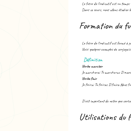
Le futur de l'indicatif est un temps
Dans ce cours, nous allons étudier le
Formation du fut
Le futur de l'indicatif est formé à p
Voici quelques exemples de conjugaiso
Définition
Verbe marcher
Je marcherai Tu marcheras Il mar
Verbe finir
Je finirai Tu finiras Il finira Nous fi
Il est important de noter que certai
Utilisations du f