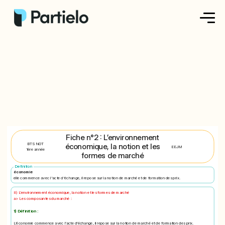
Créer ma fiche
Créer un exercice
Parcourir nos fiches
Tarifs
Fiche n°2 : L’environnement
BTS NOT
économique, la notion et les
EEJM
1ère année
Se connecter
formes de marché
Definition
économie
elle commence avec l'acte d'échange, il repose sur la notion de marché et de formation des prix.
S'inscrire
II) L’environnement économique, la notion et les formes de marché
a> Les composantes du marché :
1) Définition :
L’économie commence avec l’acte d’échange, il repose sur la notion de marché et de formation des prix.