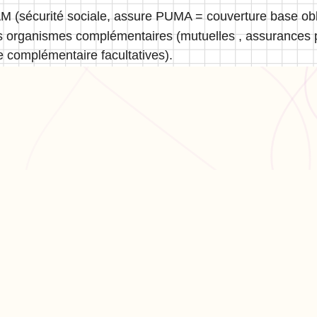
 (sécurité sociale, assure PUMA = couverture base obl
organismes complémentaires (mutuelles , assurances pri
 complémentaire facultatives).
ODUIT
RESSOURCES
ARTICLES PO
er ma fiche
Blog
Réviser le bac 
er un exercice
Aide & FAQ
semaines
courir nos fiches
Programme
Méthode dissert
fs
partenaires BDE
Réviser les mat
terminale