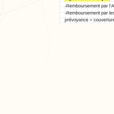
-Remboursement par l’AM
-Remboursement par les 
prévoyance = couverture
PR
Cré
L'app de révision intelligente,
Cré
pensée par des étudiants
Par
pour des étudiants.
Tari