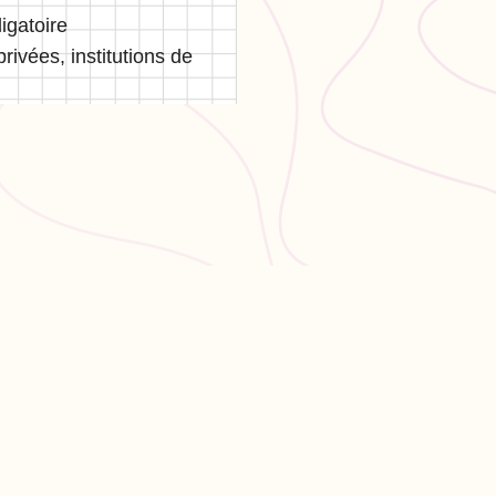
igatoire
vées, institutions de
PULAIRES
LÉGAL
en 3
CGU
CGV
ation philo
Confidentialité
hs en