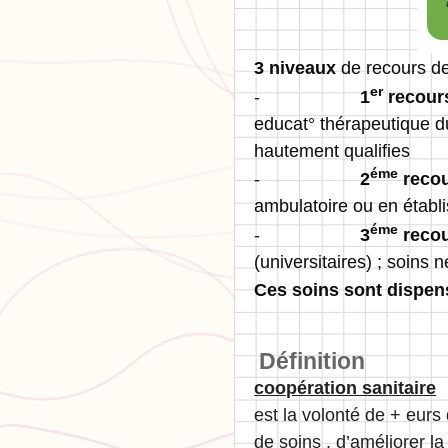
3 niveaux
de recours de
er
-
1
recour
educat° thérapeutique du
hautement qualifies
éme
-
2
reco
ambulatoire ou en établi
éme
-
3
reco
(universitaires) ; soins
Ces soins sont dispe
Définition
coopération sanitaire
est la volonté de + eurs 
de soins , d’améliorer la 