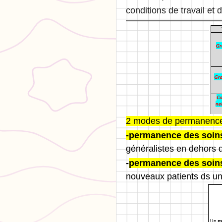
conditions de travail et 
2 modes de permanence 
-permanence des soin
généralistes en dehors 
-
permanence des soins
nouveaux patients ds une