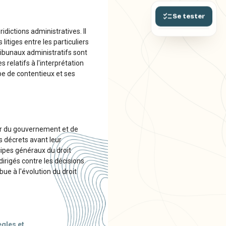
Se tester
ridictions administratives. Il
 litiges entre les particuliers
 tribunaux administratifs sont
 relatifs à l'interprétation
ype de contentieux et ses
ller du gouvernement et de
es décrets avant leur
ncipes généraux du droit
irigés contre les décisions
ue à l'évolution du droit
gles et