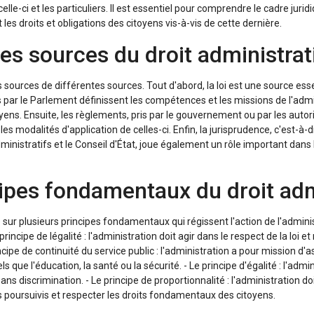
celle-ci et les particuliers. Il est essentiel pour comprendre le cadre juri
t les droits et obligations des citoyens vis-à-vis de cette dernière.
es sources du droit administrat
es sources de différentes sources. Tout d'abord, la loi est une source esse
es par le Parlement définissent les compétences et les missions de l'admi
oyens. Ensuite, les règlements, pris par le gouvernement ou par les autor
 les modalités d'application de celles-ci. Enfin, la jurisprudence, c'est-à
inistratifs et le Conseil d'État, joue également un rôle important dans l
ipes fondamentaux du droit adm
e sur plusieurs principes fondamentaux qui régissent l'action de l'admini
e principe de légalité : l'administration doit agir dans le respect de la loi 
ncipe de continuité du service public : l'administration a pour mission d'a
ls que l'éducation, la santé ou la sécurité. - Le principe d'égalité : l'admin
ans discrimination. - Le principe de proportionnalité : l'administration 
 poursuivis et respecter les droits fondamentaux des citoyens.