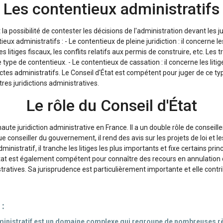
Les contentieux administratifs
 la possibilité de contester les décisions de l'administration devant les ju
ux administratifs : - Le contentieux de pleine juridiction : il concerne les
les litiges fiscaux, les conflits relatifs aux permis de construire, etc. Les
ype de contentieux. - Le contentieux de cassation : il concerne les litiges
s actes administratifs. Le Conseil d'État est compétent pour juger de ce t
res juridictions administratives.
Le rôle du Conseil d'État
 haute juridiction administrative en France. Il a un double rôle de consei
ue conseiller du gouvernement, il rend des avis sur les projets de loi et l
ministratif, il tranche les litiges les plus importants et fixe certains pri
État est également compétent pour connaître des recours en annulation d
ratives. Sa jurisprudence est particulièrement importante et elle contrib
 :
ministratif est un domaine complexe qui regroupe de nombreuses rè