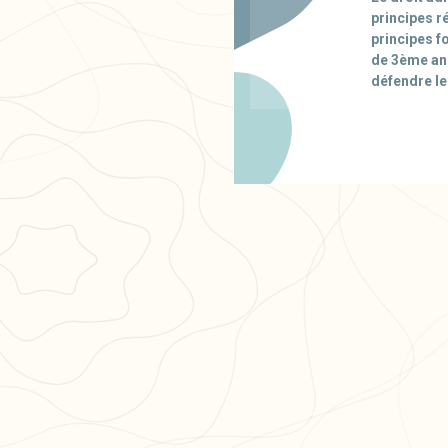
principes r
principes f
de 3ème ann
défendre le