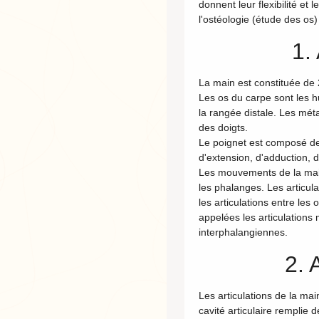
donnent leur flexibilité et 
l'ostéologie (étude des os)
1.
La main est constituée de 
Les os du carpe sont les hu
la rangée distale. Les mét
des doigts.
Le poignet est composé de 
d'extension, d'adduction, d
Les mouvements de la main 
les phalanges. Les articula
les articulations entre les
appelées les articulations
interphalangiennes.
2. 
Les articulations de la mai
cavité articulaire remplie d