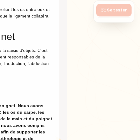
relient les os entre eux et
Se tester
que le ligament collatéral
gnet
a saisie d'objets. C'est
ment responsables de la
, l'adduction, l'abduction
u poignet. Nous avons
 les os du carpe, les
de la main et du poignet
n, nous avons compris
 afin de supporter les
rthrologie et de