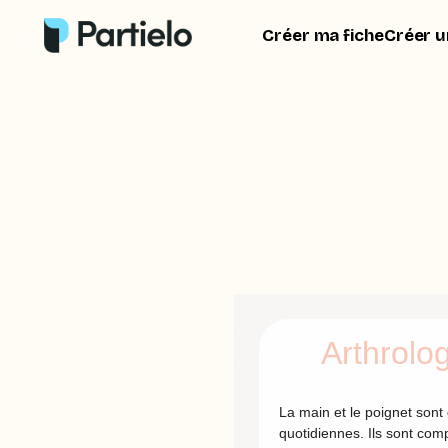
Créer ma fiche
Créer u
Arthrolog
La main et le poignet sont
quotidiennes. Ils sont com