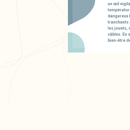
un œil vigil
température
dangereux ho
tranchants 
les jouets, 
câbles. En 
bien-être d
PR