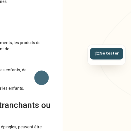
ures.
aments, les produits de
nt de :
Se tester
des enfants, de
r les enfants.
 tranchants ou
s épingles, peuvent être