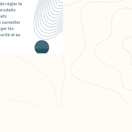
de régler la
 produits
jets
 surveiller
nger les
urité et au
PULAIRES
LÉGAL