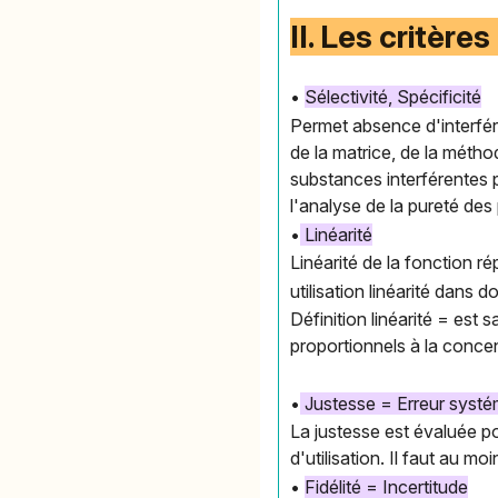
II. Les critère
•
Sélectivité, Spécificité
Permet absence d'interfére
de la matrice, de la méth
substances interférentes p
l'analyse de la pureté de
•
Linéarité
Linéarité de la fonction ré
utilisation linéarité dans 
Définition linéarité = est 
proportionnels à la conce
•
Justesse = Erreur systé
La justesse est évaluée po
d'utilisation. Il faut au 
•
Fidélité = Incertitude