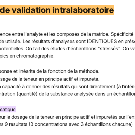
s de validation intralaboratoire
nce entre l'analyte et les composés de la matrice. Spécificité
ode utilisée. Les résultats d'analyses sont IDENTIQUES en pré
otentielles. On fait des études d'échantillons "stressés". On va
s pics en chromatographie.
ponse et linéarité de la fonction de la méthode.
dosage de la teneur en principe actif et impureté.
sa capacité à donner des résultats qui sont directement (à l’intéri
ntration (quantité) de la substance analysée dans un échantillo
matique
ur le dosage de la teneur en principe actif et impuretés sur l
moins 9 résultats (3 concentrations avec 3 échantillons chacune)