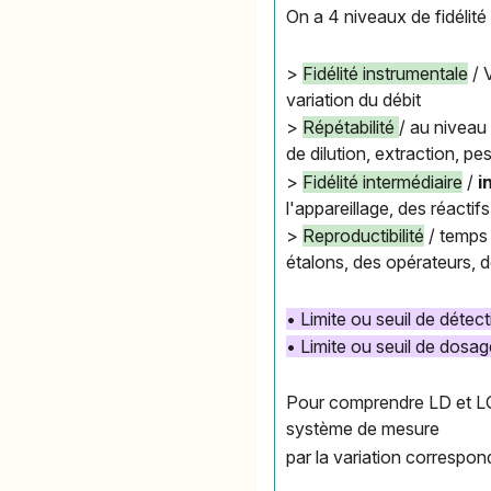
On a 4 niveaux de fidélité 
>
Fidélité instrumentale
/ V
variation du débit
>
Répétabilité
/ au niveau 
de dilution, extraction, pe
>
Fidélité intermédiaire
/
i
l'appareillage, des réactifs
>
Reproductibilité
/ temps 
étalons, des opérateurs, de
• Limite ou seuil de détec
• Limite ou seuil de dosa
Pour comprendre LD et LQ :
système de mesure
par la variation correspo