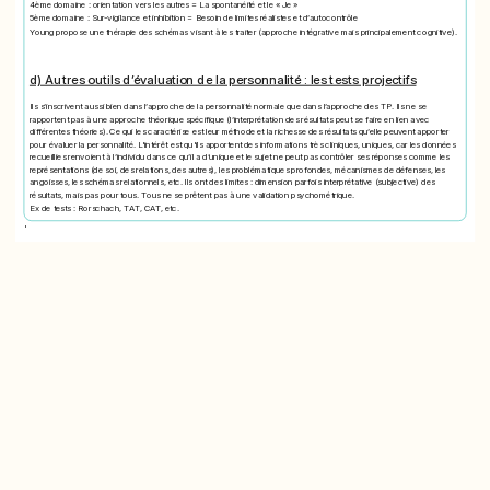
4ème domaine : orientation vers les autres = La spontanéité et le « Je »
5ème domaine : Sur-vigilance et inhibition = Besoin de limites réalistes et d’autocontrôle
Young propose une thérapie des schémas visant à les traiter (approche intégrative mais principalement cognitive).
d) Autres outils d’évaluation de la personnalité : les tests projectifs
Ils s’inscrivent aussi bien dans l’approche de la personnalité normale que dans l’approche des TP. Ils ne se
rapportent pas à une approche théorique spécifique (l’interprétation des résultats peut se faire en lien avec
différentes théories). Ce qui les caractérise est leur méthode et la richesse des résultats qu’elle peuvent apporter
pour évaluer la personnalité. L'intérêt est qu'ils apportent des informations très cliniques, uniques, car les données
recueillies renvoient à l’individu dans ce qu’il a d’unique et le sujet ne peut pas contrôler ses réponses comme les
représentations (de soi, des relations, des autres), les problématiques profondes, mécanismes de défenses, les
angoisses, les schémas relationnels, etc. Ils ont des limites : dimension parfois interprétative (subjective) des
résultats, mais pas pour tous. Tous ne se prêtent pas à une validation psychométrique.
Ex de tests : Rorschach, TAT, CAT, etc.
'