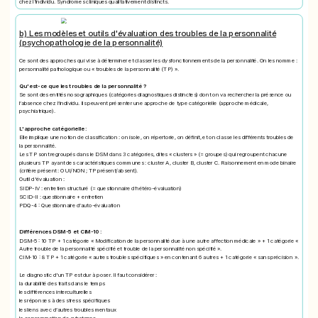
chez l'individu. Syndromes cliniques qualitativement distincts.
b) Les modèles et outils d'évaluation des troubles de la personnalité
(psychopathologie de la personnalité)
Ce sont des approches qui vise à déterminer et classer les dysfonctionnements de la personnalité. On les nomme :
personnalité pathologique ou « troubles de la personnalité (TP) ».
Qu'est-ce que les troubles de la personnalité ?
Se sont des entités nosographiques (catégories diagnostiques distinctes) dont on va rechercher la présence ou
l’absence chez l’individu. Ils peuvent présenter une approche de type catégorielle (approche médicale,
psychiatrique).
L'approche catégorielle :
Elle implique une notion de classification : on isole, on répertorie, on définit, et on classe les différents troubles de
la personnalité.
Les TP sont regroupés dans le DSM dans 3 catégories, dites « clusters » (= groupes) qui regroupent chacune
plusieurs TP ayant des caractéristiques communes : cluster A, cluster B, cluster C. Raisonnement en mode binaire
(critère présent : OUI/NON ; TP présent/absent).
Outil d'évaluation :
SIDP-IV : entretien structuré (= questionnaire d’hétéro-évaluation)
SCID-II : questionnaire + entretien
PDQ-4 : Questionnaire d’auto-évaluation
Différences DSM-5 et CIM-10 :
DSM-5 : 10 TP + 1 catégorie « Modification de la personnalité due à une autre affection médicale » + 1 catégorie «
Autre trouble de la personnalité spécifié et trouble de la personnalité non spécifié ».
CIM-10 : 8 TP + 1 catégorie « autres troubles spécifiques » en contenant 6 autres + 1 catégorie « sans précision ».
Le diagnostic d'un TP est dur à poser. Il faut considérer :
la durabilité des traits dans le temps
les différences interculturelles
les réponses à des stress spécifiques
les liens avec d’autres troubles mentaux