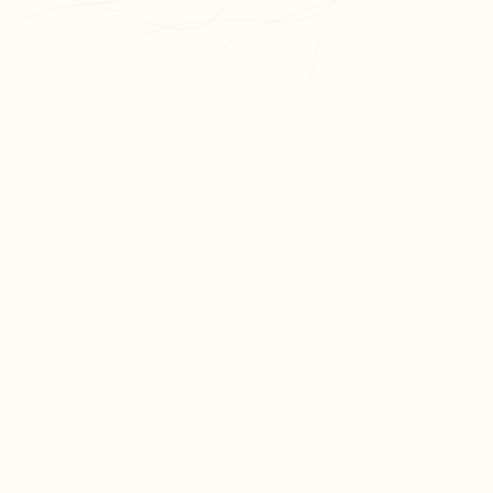
PR
Cré
L'app de révision intelligente,
Cré
pensée par des étudiants
Par
pour des étudiants.
Tari
moc.oleitrap@tcatnoc
©
2026
Partielo