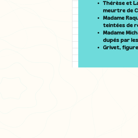
Thérèse et L
meurtre de C
Madame Raquin
teintées de r
Madame Michau
dupés par le
Grivet, figure