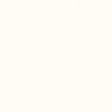
PULAIRES
LÉGAL
en 3
CGU
CGV
ation philo
Confidentialité
hs en
es
Fait avec ❤️ en France