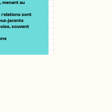
e, menant au
 relations sont
ous-jacente
eoise, souvent
enne