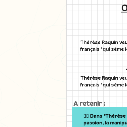
O
Thérèse Raquin veu
français "qui sème l
Thérèse Raquin
veu
français "
qui sème l
A retenir :
❤️‍🔥 Dans "Thérès
passion, la manipu