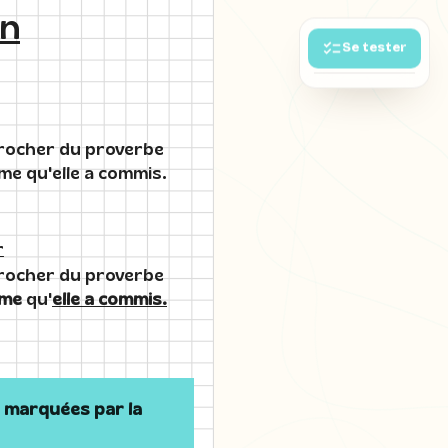
in
Se tester
procher du proverbe
ime qu'elle a commis.
r
procher du proverbe
ime
qu'
elle a commis.
t
marquées par la