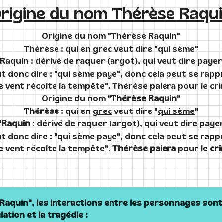
rigine du nom Thérèse Raqu
Origine du nom "Thérèse Raquin"
Thérèse : qui en grec veut dire "qui sème"
Raquin : dérivé de raquer (argot), qui veut dire payer
t donc dire : "qui sème paye", donc cela peut se rap
e vent récolte la tempête". Thérèse paiera pour le cr
Origine du nom "
Thérèse Raquin
"
Thérèse
: qui en
grec
veut dire "
qui sème
"
"Raquin
: dérivé de
raquer
(argot), qui veut dire
paye
t donc dire : "
qui sème paye
", donc cela peut se rap
e vent récolte la tempête
".
Thérèse paiera
pour le
cr
e Raquin", les interactions entre les personnages son
lation et la tragédie
: