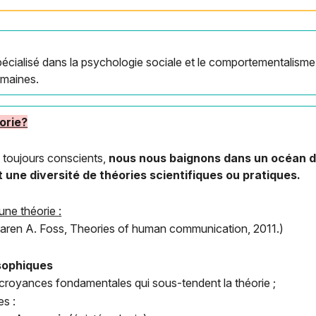
cialisé dans la psychologie sociale et le comportementalisme. 
umaines.
orie?
e toujours conscients,
nous nous baignons dans un océan d
t une diversité de théories scientifiques ou pratiques.
une théorie :
Karen A. Foss, Theories of human communication, 2011.)
sophiques
croyances fondamentales qui sous-tendent la théorie ;
s :