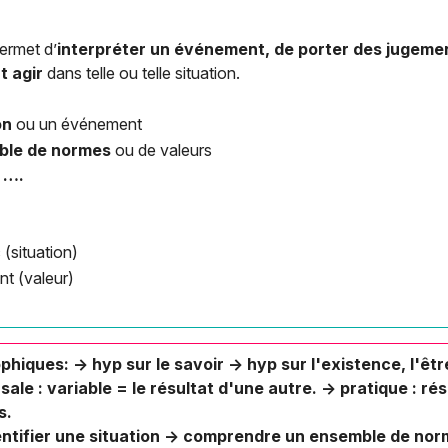
permet d’
interpréter un événement, de porter des jugemen
t agir
dans telle ou telle situation.
on
ou un événement
ble de normes
ou de valeurs
e ….
 (situation)
nt (valeur)
iques: -> hyp sur le savoir -> hyp sur l'existence, l'êtr
sale : variable = le résultat d'une autre. -> pratique : r
s.
dentifier une situation -> comprendre un ensemble de norm