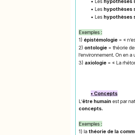
• Les
hypothèses s
• Les
hypothèses s
• Les
hypothèses s
Exemples :
1)
épistémologie
= « n’e
2)
ontologie
= théorie de
l’environnement. On en a u
3)
axiologie
= « La rhétor
• Concepts
L’
être humain
est par na
concepts.
Exemples :
1) la
théorie de la com