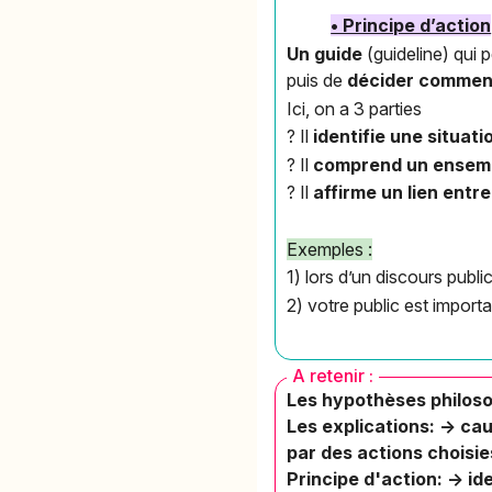
• Principe d’action
Un guide
(guideline) qui 
puis de
décider commen
Ici, on a 3 parties
? Il
identifie une situati
? Il
comprend un ensem
? Il
affirme un lien entr
Exemples :
1) lors d’un discours public
2) votre public est importa
A retenir :
Les hypothèses philosoph
Les explications: -> cau
par des actions choisie
Principe d'action: -> i