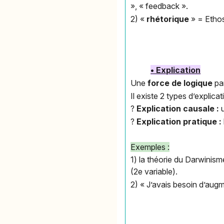
», « feedback ».
2) «
rhétorique
» = Etho
• Explication
Une
force de logique
pa
Il existe 2 types d’explicat
?
Explication causale
:
?
Explication pratique :
Exemples :
1) la théorie du Darwinisme
(2e variable).
2) « J’avais besoin d’augm