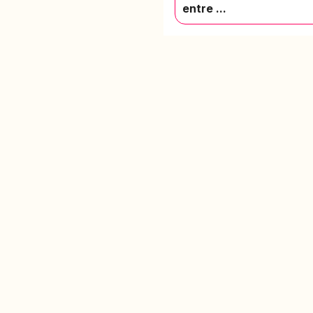
entre ...
PR
Cré
L'app de révision intelligente,
Cré
pensée par des étudiants
Par