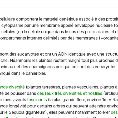
ellulaire comportant le matériel génétique associé à des pro
u cytoplasme par une membrane appelé enveloppe nucléaire for
cellules (ou la cellule unique dans le cas des protozoaires et de
mpartiments internes délimités par des membranes (=organite
 sont des eucaryotes et ont un ADN identique avec une structur
 proche. Néanmoins les plantes restent malgré tout plus proches
 animaux et des champignons puisque ce sont des eucaryotes.
manqué dans le cahier bleu
nde diversité
(plantes terrestres, plantes vasculaires, plantes à 
ilité de pousser dans
des lieux très diversifiés et hostiles
(arctiqu
nismes vivants
fascinants
(la plus grande fleur, environ 1m = R
rande longévité pour certains arbres qui peuvent atteindre envi
our le Séquoia giganteum), elles peuvent notamment tolérer
des