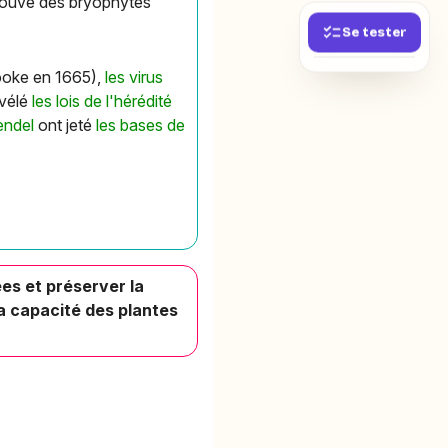
 trouvé des bryophytes
Se tester
ooke en 1665),
les virus
évélé
les lois de l'hérédité
endel
ont jeté
les bases de
es et préserver la
 la capacité des plantes