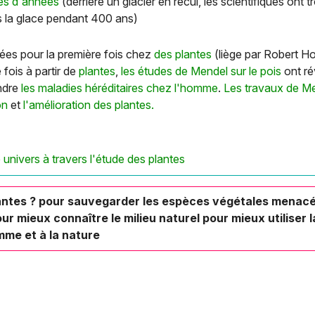
nes d'années
(derrière un glacier en recul, les scientifiques ont
s la glace pendant 400 ans)
ées pour la première fois chez
des plantes
(liège par Robert H
 fois à partir de
plantes
,
les études de Mendel sur le pois
ont r
ndre
les maladies héréditaires chez l'homme
.
Les travaux de M
on
et
l'amélioration des plantes.
univers à travers l'étude des plantes
lantes ? pour sauvegarder les espèces végétales menacé
our mieux connaître le milieu naturel pour mieux utiliser
mme et à la nature