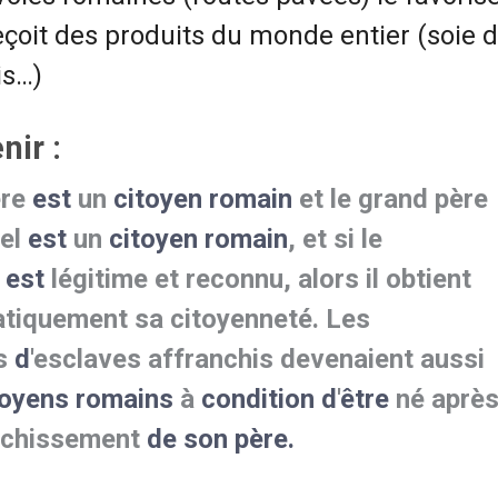
oit des produits du monde entier (soie d
ois…)
nir :
ère
est
un
citoyen romain
et le grand père
el
est
un
citoyen romain
, et si le
n
est
légitime et reconnu, alors il obtient
tiquement sa citoyenneté. Les
s
d
'esclaves affranchis devenaient aussi
toyens romains
à
condition d
'
être
né aprè
anchissement
de son père.