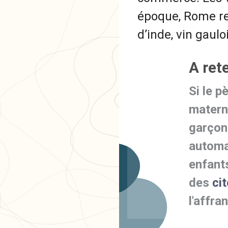
époque, Rome reç
d’inde, vin gaul
A rete
Si le p
matern
garço
automa
enfant
des
ci
l'affr