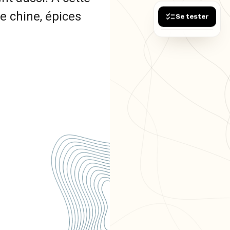
e chine, épices
Se tester
s