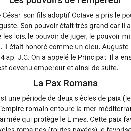
César, son fils adoptif Octave a pris le pouv
uste. Son pouvoir était très grand car il a
 les lois, le pouvoir de juger, le pouvoir mil
x. Il était honoré comme un dieu. Auguste 
14 ap. J.C. On a appelé le Principat. Il a en
st devenu empereur et ainsi de suite.
La Pax Romana
t une période de deux siècles de paix (Ier 
l’empire romain entoure la mer méditerran
armée qui protège le Limes. Cette paix fav
ies romaines (routes pavées) le favorise