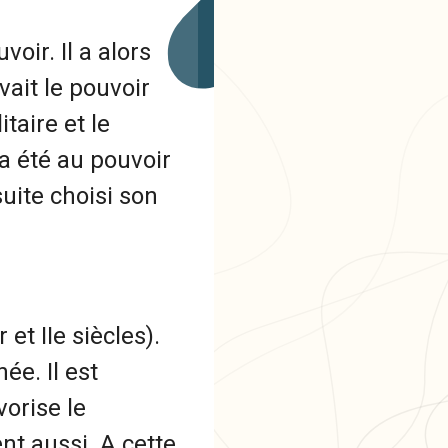
oir. Il a alors
vait le pouvoir
itaire et le
a été au pouvoir
suite choisi son
et IIe siècles).
ée. Il est
orise le
nt aussi. A cette