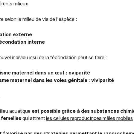
érents milieux
e selon le milieu de vie de l'espèce :
tion externe
écondation interne
el individu issu de la fécondation peut se faire :
nisme maternel dans un œuf : oviparité
isme maternel dans les voies génitale : viviparité
n
ilieu aquatique
est possible grâce à des substances chimi
s femelles
qui attirent
les cellules reproductrices mâles mobiles
t favorisé par des stratégies permettant le rapprocheme