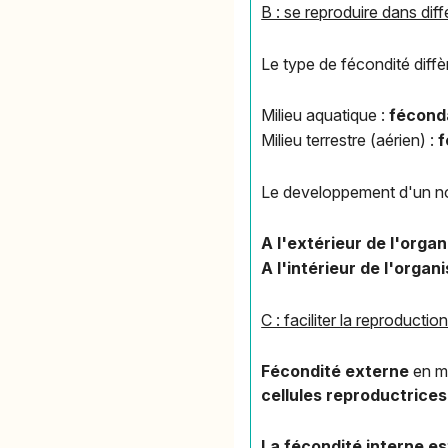
B : se reproduire dans diff
Le type de fécondité diffèr
Milieu aquatique :
féconda
Milieu terrestre (aérien) :
f
Le developpement d'un nouv
A l'extérieur de l'orga
A l'intérieur de l'organ
C : faciliter la reproductio
Fécondité externe
en m
cellules reproductrice
La fécondité interne es