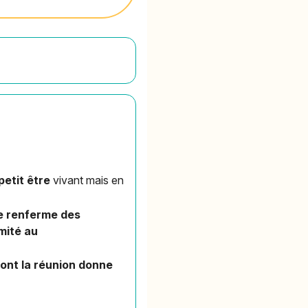
petit être
vivant mais en
e renferme des
imité au
nt la réunion donne