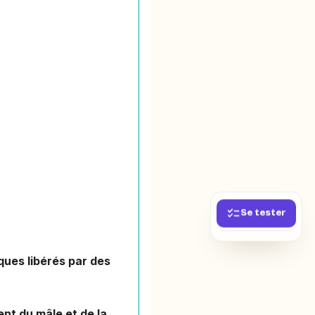
Se tester
ques libérés par des
nt du mâle et de la