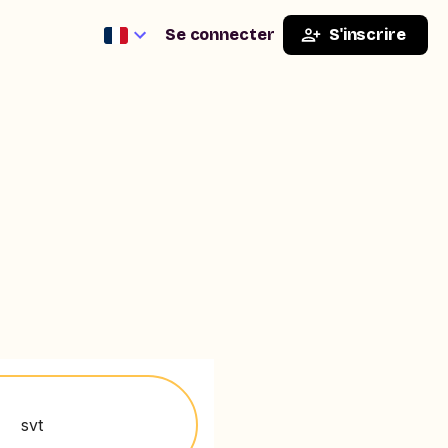
Se connecter
S'inscrire
svt