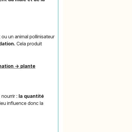
t ou un animal pollinisateur
dation.
Cela produit
ination -> plante
 nourrir :
la quantité
lieu influence donc la