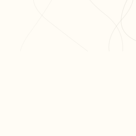
ODUIT
RESSOURCES
ARTICLES PO
er ma fiche
Blog
Réviser le bac 
er un exercice
Aide & FAQ
semaines
courir nos fiches
Programme
Méthode dissert
fs
partenaires BDE
Réviser les mat
terminale
Tous nos articl