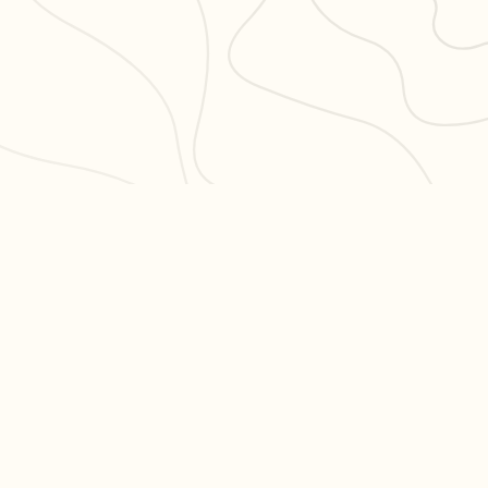
PULAIRES
LÉGAL
en 3
CGU
CGV
ation philo
Confidentialité
hs en
es