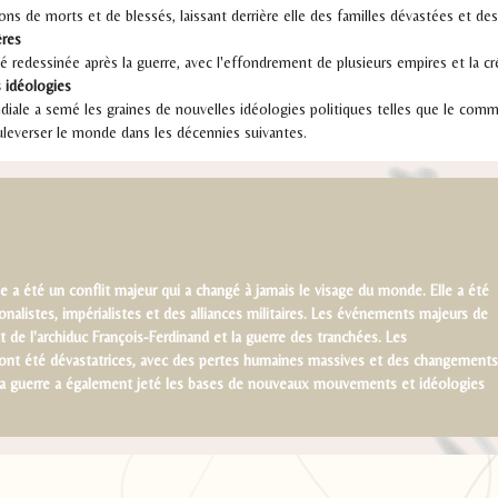
lions de morts et de blessés, laissant derrière elle des familles dévastées et de
ères
té redessinée après la guerre, avec l'effondrement de plusieurs empires et la c
 idéologies
iale a semé les graines de nouvelles idéologies politiques telles que le comm
ouleverser le monde dans les décennies suivantes.
 a été un conflit majeur qui a changé à jamais le visage du monde. Elle a été
ionalistes, impérialistes et des alliances militaires. Les événements majeurs de
at de l'archiduc François-Ferdinand et la guerre des tranchées. Les
ont été dévastatrices, avec des pertes humaines massives et des changement
La guerre a également jeté les bases de nouveaux mouvements et idéologies