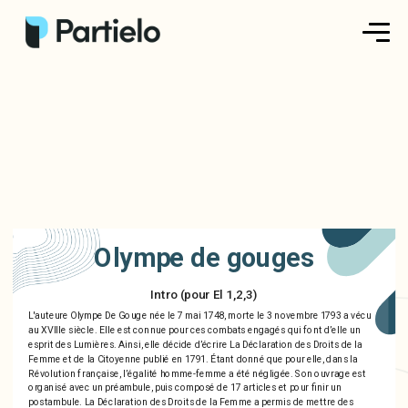
Créer ma fiche
Créer un exercice
Parcourir nos fiches
Tarifs
Olympe de gouges
Se connecter
Intro (pour El 1,2,3)
L'auteure Olympe De Gouge née le 7 mai 1748, morte le 3 novembre 1793 a vécu
au XVIIIe siècle. Elle est connue pour ces combats engagés qui font d’elle un
S'inscrire
esprit des Lumières. Ainsi, elle décide d’écrire La Déclaration des Droits de la
Femme et de la Citoyenne publié en 1791. Étant donné que pour elle, dans la
Révolution française, l’égalité homme-femme a été négligée. Son ouvrage est
organisé avec un préambule, puis composé de 17 articles et pour finir un
postambule. La Déclaration des Droits de la Femme a permis de mettre des