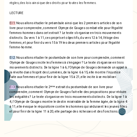
règles, des lois ainsi que des droits pour toutes les femmes.
LECTURE
El 1:
Nous allons étudier le préambule ainsi que les 2 premiers articles de son
livre pour comprendre, comment Olympe de Gouges combat-elle pour l'égalité
femmes-hommes dans cet extrait ? Le texte s’organise en trois mouvements
distincts. Du vers 1 à 11, ces projets et objectifs, du vers 12 à 14, l’éloge des
femmes, et pour finir du vers 15 à 19 les deux premiers articles pour l’égalité
femme-homme.
El 2:
Nous allons étudier le postambule de son livre pour comprendre, comment
Olympe de Gouges incite les femmes à s’engager ? Le texte s’organise en trois
mouvements distincts. De la ligne 1 à 6, l’Olympe de Gouges demande un appel à
la révolte dans l’esprit des Lumières, de la ligne 6 à 15, elle montre l’injustice
faite aux femmes et pour finir de la ligne 15 à 21, elle incite à se mobiliser.
ème
El 3:
Nous allons étudier le 2
extrait du postambule de son livre pour
comprendre, comment Olympe de Gouges fait-elle des propositions pour réduire
les inégalités ? Le texte s’organise en trois mouvements distincts. De la ligne 1 à
4, l’Olympe de Gouges montre le destin misérable de la femme âgée, de la ligne 4
à 11, elle évoque le réquisitoire contre les hommes qui séduisent les jeunes filles
et pour finir de la ligne 11 à 20, elle partage des richesses et des fonctions.