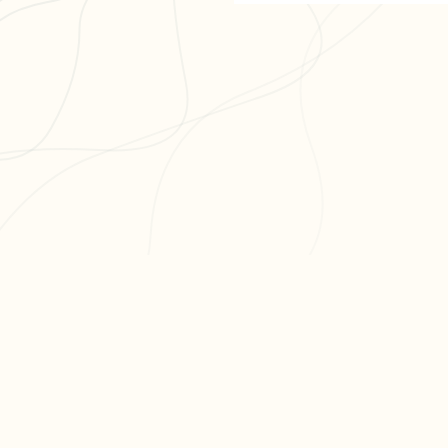
PR
Cré
L'app de révision intelligente,
Cré
pensée par des étudiants
Par
pour des étudiants.
Tari