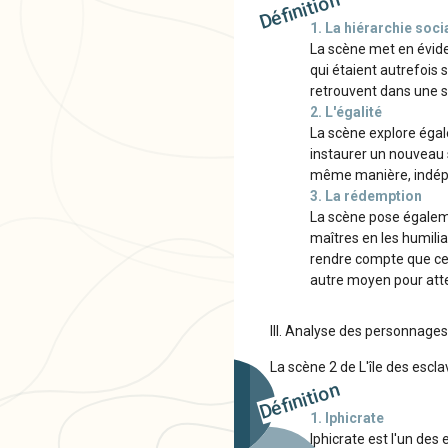
Définition
1. La hiérarchie soci
La scène met en éviden
qui étaient autrefois 
retrouvent dans une si
2. L'égalité
La scène explore égale
instaurer un nouveau s
même manière, indép
3. La rédemption
La scène pose égaleme
maîtres en les humili
rendre compte que cet
autre moyen pour attei
III. Analyse des personnage
La scène 2 de L'île des esc
Définition
1. Iphicrate
Iphicrate est l'un des