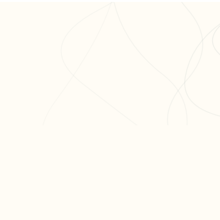
ODUIT
RESSOURCES
ARTICLES PO
er ma fiche
Blog
Réviser le bac 
er un exercice
Aide & FAQ
semaines
courir nos fiches
Programme
Méthode dissert
fs
partenaires BDE
Réviser les mat
terminale