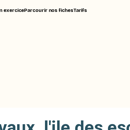
n exercice
Parcourir nos fiches
Tarifs
vaux, l'ile des es