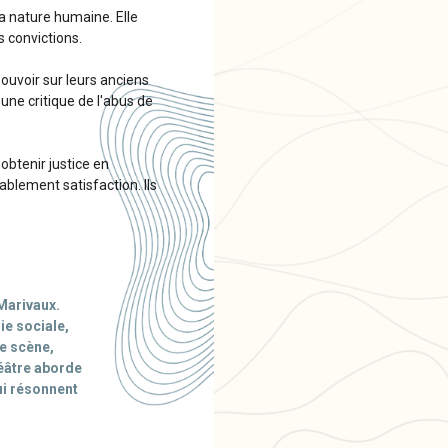
a nature humaine. Elle
s convictions.
ouvoir sur leurs anciens
une critique de l'abus de
obtenir justice en
ablement satisfaction. Ils
 Marivaux.
ie sociale,
te scène,
héâtre aborde
ui résonnent