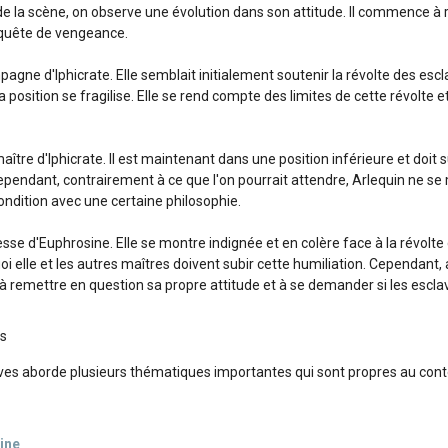
e la scène, on observe une évolution dans son attitude. Il commence à
 quête de vengeance.
agne d'Iphicrate. Elle semblait initialement soutenir la révolte des escl
 position se fragilise. Elle se rend compte des limites de cette révolt
aître d'Iphicrate. Il est maintenant dans une position inférieure et doit s
ependant, contrairement à ce que l'on pourrait attendre, Arlequin ne se
ondition avec une certaine philosophie.
esse d'Euphrosine. Elle se montre indignée et en colère face à la révolte 
elle et les autres maîtres doivent subir cette humiliation. Cependant, 
remettre en question sa propre attitude et à se demander si les esclav
es
aves aborde plusieurs thématiques importantes qui sont propres au conte
ine