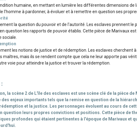
ondition humaine, en mettant en lumière les différentes dimensions de l
 de l'homme à pardonner, à évoluer et à remettre en question ses propre
orité
ment la question du pouvoir et de l'autorité. Les esclaves prennent le p
en question les rapports de pouvoir établis. Cette pièce de Marivaux est 
e sociale.
édemption
ment les notions de justice et de rédemption. Les esclaves cherchent à 
s maîtres, mais ils se rendent compte que cela ne leur apporte pas vérit
tre voie pour atteindre la justice et trouver la rédemption.
 :
on, la scène 2 de L'île des esclaves est une scène clé de la pièce de
e des enjeux importants tels que la remise en question de la hiérarch
la rédemption et la justice. Les personnages évoluent au cours de cet
n question leurs propres convictions et positions. Cette pièce de t
ques profondes qui étaient pertinentes à l'époque de Marivaux et q
urd'hui.