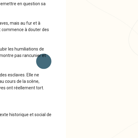
 remettre en question sa
aves, mais au fur et à
e et commence à douter des
ubir les humiliations de
 montre pas rancunier et
des esclaves. Elle ne
au cours de la scène,
es ont réellement tort.
xte historique et social de