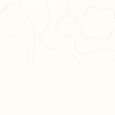
PULAIRES
LÉGAL
en 3
CGU
CGV
ation philo
Confidentialité
hs en