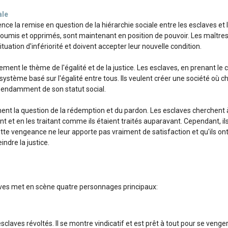
ale
ce la remise en question de la hiérarchie sociale entre les esclaves et 
soumis et opprimés, sont maintenant en position de pouvoir. Les maîtres
tuation d'infériorité et doivent accepter leur nouvelle condition.
ment le thème de l'égalité et de la justice. Les esclaves, en prenant le co
ystème basé sur l'égalité entre tous. Ils veulent créer une société où ch
endamment de son statut social.
nt la question de la rédemption et du pardon. Les esclaves cherchent 
ant et en les traitant comme ils étaient traités auparavant. Cependant, 
te vengeance ne leur apporte pas vraiment de satisfaction et qu'ils ont
ndre la justice.
s
laves met en scène quatre personnages principaux:
 esclaves révoltés. Il se montre vindicatif et est prêt à tout pour se veng