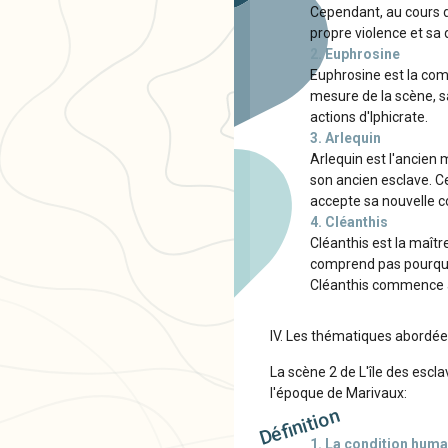
Cependant, au cours d
propre violence et sa
2. Euphrosine
Euphrosine est la comp
mesure de la scène, sa
actions d'Iphicrate.
3. Arlequin
Arlequin est l'ancien m
son ancien esclave. C
accepte sa nouvelle c
4. Cléanthis
Cléanthis est la maîtr
comprend pas pourquoi 
Cléanthis commence à 
IV. Les thématiques abordé
La scène 2 de L'île des escl
l'époque de Marivaux:
Définition
1. La condition huma