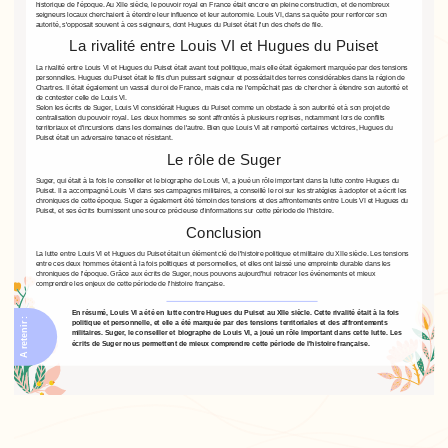
historique de l'époque. Au XIIe siècle, le pouvoir royal en France était encore en pleine construction, et de nombreux
seigneurs locaux cherchaient à étendre leur influence et leur autonomie. Louis VI, dans sa quête pour renforcer son
autorité, s'opposait souvent à ces seigneurs, dont Hugues du Puiset était l'un des chefs de file.
La rivalité entre Louis VI et Hugues du Puiset
La rivalité entre Louis VI et Hugues du Puiset était avant tout politique, mais elle était également marquée par des tensions
personnelles. Hugues du Puiset était le fils d'un puissant seigneur et possédait des terres considérables dans la région de
Chartres. Il était également un vassal du roi de France, mais cela ne l'empêchait pas de chercher à étendre son autorité et
de contester celle de Louis VI.
Selon les écrits de Suger, Louis VI considérait Hugues du Puiset comme un obstacle à son autorité et à son projet de
centralisation du pouvoir royal. Les deux hommes se sont affrontés à plusieurs reprises, notamment lors de conflits
territoriaux et d'incursions dans les domaines de l'autre. Bien que Louis VI ait remporté certaines victoires, Hugues du
Puiset était un adversaire tenace et résistant.
Le rôle de Suger
Suger, qui était à la fois le conseiller et le biographe de Louis VI, a joué un rôle important dans la lutte contre Hugues du
Puiset. Il a accompagné Louis VI dans ses campagnes militaires, a conseillé le roi sur les stratégies à adopter et a écrit les
chroniques de cette époque. Suger a également été témoin des tensions et des affrontements entre Louis VI et Hugues du
Puiset, et ses écrits fournissent une source précieuse d'informations sur cette période de l'histoire.
Conclusion
La lutte entre Louis VI et Hugues du Puiset était un élément clé de l'histoire politique et militaire du XIIe siècle. Les tensions
entre ces deux hommes étaient à la fois politiques et personnelles, et elles ont laissé une empreinte durable dans les
chroniques de l'époque. Grâce aux écrits de Suger, nous pouvons aujourd'hui retracer les événements et mieux
comprendre les enjeux de cette période de l'histoire française.
En résumé, Louis VI a été en lutte contre Hugues du Puiset au XIIe siècle. Cette rivalité était à la fois
A retenir :
politique et personnelle, et elle a été marquée par des tensions territoriales et des affrontements
militaires. Suger, le conseiller et biographe de Louis VI, a joué un rôle important dans cette lutte. Les
écrits de Suger nous permettent de mieux comprendre cette période de l'histoire française.