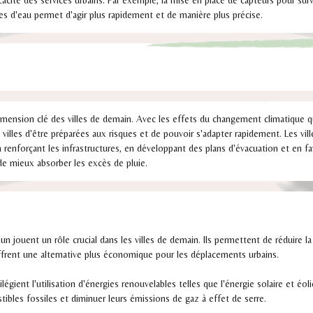
cacité des services urbains. Par exemple, la mise en place de capteurs pour surveil
tes d'eau permet d'agir plus rapidement et de manière plus précise.
dimension clé des villes de demain. Avec les effets du changement climatique q
es villes d'être préparées aux risques et de pouvoir s'adapter rapidement. Les v
 renforçant les infrastructures, en développant des plans d'évacuation et en fav
de mieux absorber les excès de pluie.
 jouent un rôle crucial dans les villes de demain. Ils permettent de réduire la
rent une alternative plus économique pour les déplacements urbains.
ilégient l'utilisation d'énergies renouvelables telles que l'énergie solaire et éol
bles fossiles et diminuer leurs émissions de gaz à effet de serre.