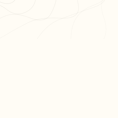
PR
Cré
L'app de révision intelligente,
Cré
pensée par des étudiants
Par
pour des étudiants.
Tari
moc.oleitrap@tcatnoc