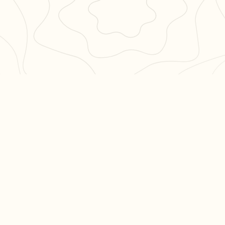
PULAIRES
LÉGAL
en 3
CGU
CGV
ation philo
Confidentialité
hs en
es