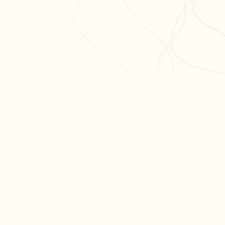
ODUIT
RESSOURCES
ARTICLES PO
er ma fiche
Blog
Réviser le bac 
er un exercice
Aide & FAQ
semaines
courir nos fiches
Programme
Méthode dissert
fs
partenaires BDE
Réviser les mat
terminale
Tous nos articl