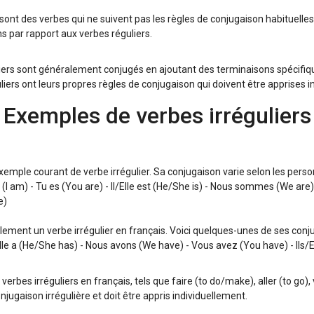
 sont des verbes qui ne suivent pas les règles de conjugaison habituelle
s par rapport aux verbes réguliers.
liers sont généralement conjugés en ajoutant des terminaisons spécifiqu
liers ont leurs propres règles de conjugaison qui doivent être apprises i
Exemples de verbes irréguliers
xemple courant de verbe irrégulier. Sa conjugaison varie selon les pers
 (I am) - Tu es (You are) - Il/Elle est (He/She is) - Nous sommes (We are)
e)
lement un verbe irrégulier en français. Voici quelques-unes de ses conjuga
Elle a (He/She has) - Nous avons (We have) - Vous avez (You have) - Ils/
verbes irréguliers en français, tels que faire (to do/make), aller (to go),
jugaison irrégulière et doit être appris individuellement.