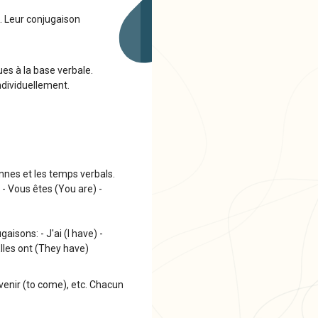
s. Leur conjugaison
es à la base verbale.
ndividuellement.
onnes et les temps verbals.
 - Vous êtes (You are) -
isons: - J'ai (I have) -
Elles ont (They have)
 venir (to come), etc. Chacun