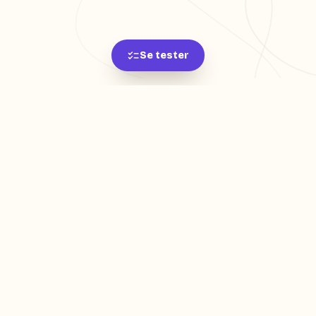
Se tester
L'app de révision intelligente, pensée par des
étudiants pour des étudiants.
moc.oleitrap@tcatnoc
PRODUIT
Créer ma fiche
Créer un exercice
Parcourir nos fiches
Tarifs