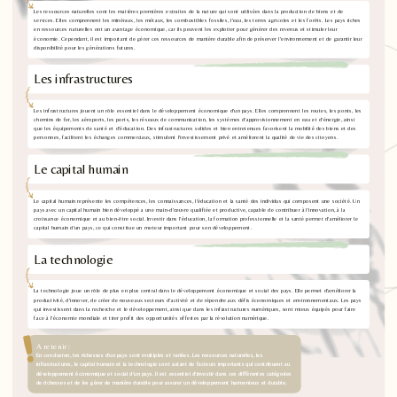
Les ressources naturelles sont les matières premières extraites de la nature qui sont utilisées dans la production de biens et de
services. Elles comprennent les minéraux, les métaux, les combustibles fossiles, l'eau, les terres agricoles et les forêts. Les pays riches
en ressources naturelles ont un avantage économique, car ils peuvent les exploiter pour générer des revenus et stimuler leur
économie. Cependant, il est important de gérer ces ressources de manière durable afin de préserver l'environnement et de garantir leur
disponibilité pour les générations futures.
Les infrastructures
Les infrastructures jouent un rôle essentiel dans le développement économique d'un pays. Elles comprennent les routes, les ponts, les
chemins de fer, les aéroports, les ports, les réseaux de communication, les systèmes d'approvisionnement en eau et d'énergie, ainsi
que les équipements de santé et d'éducation. Des infrastructures solides et bien entretenues favorisent la mobilité des biens et des
personnes, facilitent les échanges commerciaux, stimulent l'investissement privé et améliorent la qualité de vie des citoyens.
Le capital humain
Le capital humain représente les compétences, les connaissances, l'éducation et la santé des individus qui composent une société. Un
pays avec un capital humain bien développé a une main-d'œuvre qualifiée et productive, capable de contribuer à l'innovation, à la
croissance économique et au bien-être social. Investir dans l'éducation, la formation professionnelle et la santé permet d'améliorer le
capital humain d'un pays, ce qui constitue un moteur important pour son développement.
La technologie
La technologie joue un rôle de plus en plus central dans le développement économique et social des pays. Elle permet d'améliorer la
productivité, d'innover, de créer de nouveaux secteurs d'activité et de répondre aux défis économiques et environnementaux. Les pays
qui investissent dans la recherche et le développement, ainsi que dans les infrastructures numériques, sont mieux équipés pour faire
face à l'économie mondiale et tirer profit des opportunités offertes par la révolution numérique.
A retenir :
En conclusion, les richesses d'un pays sont multiples et variées. Les ressources naturelles, les
infrastructures, le capital humain et la technologie sont autant de facteurs importants qui contribuent au
développement économique et social d'un pays. Il est essentiel d'investir dans ces différentes catégories
de richesses et de les gérer de manière durable pour assurer un développement harmonieux et durable.