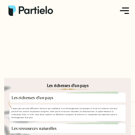
Créer ma fiche
Créer un exercice
Parcourir nos fiches
Tarifs
Les richesses d'un pays
Se connecter
Les richesses d'un pays
Chaque pays possède différentes richesses qui contribuent à son développement économique et social. Les richesses d'un pays
S'inscrire
peuvent être classées en plusieurs catégories, telles que les ressources naturelles, les infrastructures, le capital humain et la
technologie. Dans ce cours, nous allons explorer ces différentes catégories de richesses et comprendre leur importance pour le
développement d'un pays.
Les ressources naturelles