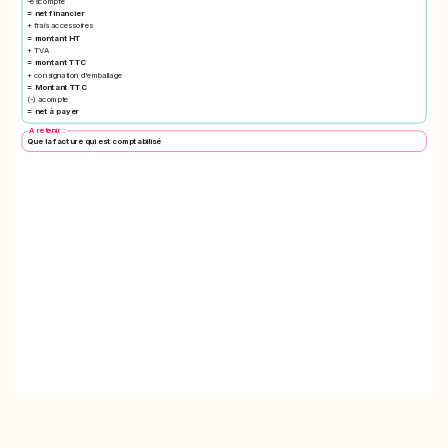
-escompte
= net financier
+ frais accessoires
= montant HT
+ TVA
= montant TTC
+ consignation d'emballage
= Montant TTC
(-) acompte
= net à payer
A retenir :
Que la facture qui est comptabilisé