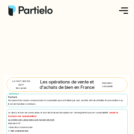
Créer ma fiche
Créer un exercice
Parcourir nos fiches
Tarifs
Les opérations de vente et
LA FACTURE DE
Opération
DOIT
d'achats de bien en France
comptable
1ère année
Se connecter
Definition
Facture
Document de nature commerciale et comptable qui est établie par une société afin de détailler les prestations ou
les marchandises vendues.
S'inscrire
Le devis, le bon de commande, le bon de livraison/réception ne s'enregistrent pas en comptabilité:
seule la
facture est comptabilisé
Les règles de calcul dans une facture de doit:
Montant HT
-réduction commerciale
= net commercial