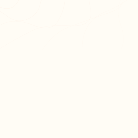
PR
Cré
L'app de révision intelligente,
Cré
pensée par des étudiants
Par
pour des étudiants.
Tari
moc.oleitrap@tcatnoc