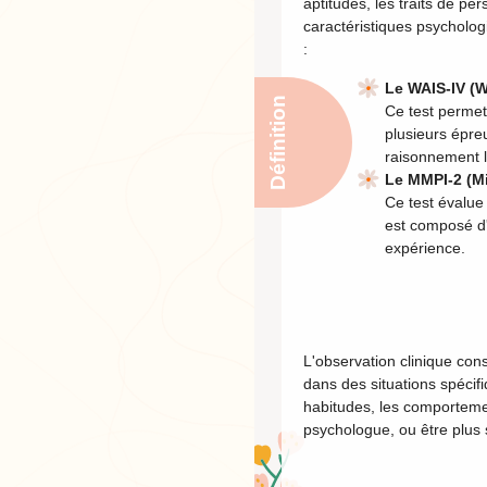
aptitudes, les traits de pe
caractéristiques psycholog
:
Le WAIS-IV (W
Définition
Ce test permet 
plusieurs épreu
raisonnement lo
Le MMPI-2 (Mi
Ce test évalue
est composé d'
expérience.
L'observation clinique co
dans des situations spécifi
habitudes, les comporteme
psychologue, ou être plus s