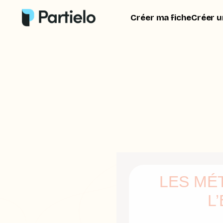
Créer ma fiche
Créer u
LES MÉ
L