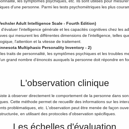
rsonnalité, les symptômes psychiques, etc. Ils sont utilisés pour mesurer
iques d'une personne. Parmi les tests psychométriques les plus couram
echsler Adult Intelligence Scale - Fourth Edition)
d'évaluer l'intelligence générale et les capacités cognitives chez les a
ves qui mesurent les différentes dimensions de l'intelligence, telles qu
gique, l'attention et la vitesse de traitement.
nnesota Multiphasic Personality Inventory - 2)
 les traits de personnalité, les symptômes psychiques et les troubles me
un grand nombre d'énoncés auxquels la personne doit répondre en fo
L'observation clinique
nsiste à observer directement le comportement de la personne dans so
ques. Cette méthode permet de recueillir des informations sur les intera
nts problématiques, etc. L'observation peut être menée de façon ouver
tructurée, en utilisant des protocoles d'observation spécifiques.
Les échelles d'évaluation