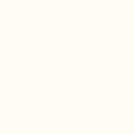
PULAIRES
LÉGAL
en 3
CGU
CGV
ation philo
Confidentialité
hs en
es