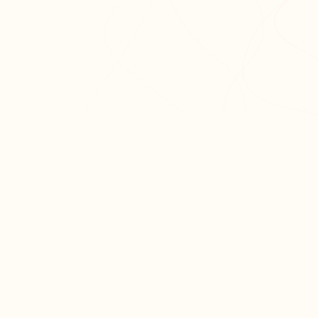
ODUIT
RESSOURCES
ARTICLES PO
er ma fiche
Blog
Réviser le bac 
er un exercice
Aide & FAQ
semaines
courir nos fiches
Programme
Méthode dissert
fs
partenaires BDE
Réviser les mat
terminale
Tous nos articl